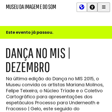
Men
MIS
Museu
Prin
da
Imagem
e
do
Este evento já passou.
Som
DANÇA NO MIS |
DEZEMBRO
Na última edição do Dança no MIS 2015, o
Museu convida os artistas Mariana Molinos,
Felipe Teixeira, o Núcleo Tríade e o Coletivo
Cartográfico para apresentações dos
espetáculos Processo para Underneath e
Fracasso | Gelo, este seguido do