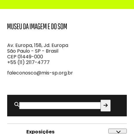
MIS
Museu
da
Imagem
Av. Europa, 158, Jd. Europa
e
São Paulo - SP - Brasil
do
CEP 01449-000
Som
+55 (11) 2117-4777
faleconosco@mis-sp.org.br
Buscar
por:
Exposições