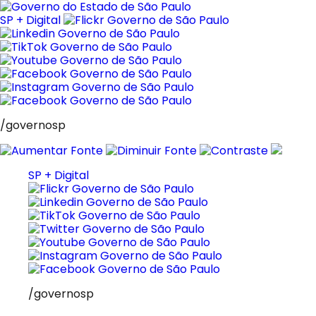
Pular
para
SP + Digital
o
conteúdo
/governosp
SP + Digital
/governosp