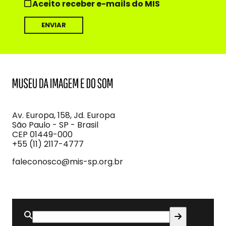
Aceito receber e-mails do MIS
MIS
Museu
da
Imagem
Av. Europa, 158, Jd. Europa
e
São Paulo - SP - Brasil
do
CEP 01449-000
Som
+55 (11) 2117-4777
faleconosco@mis-sp.org.br
Buscar
por: