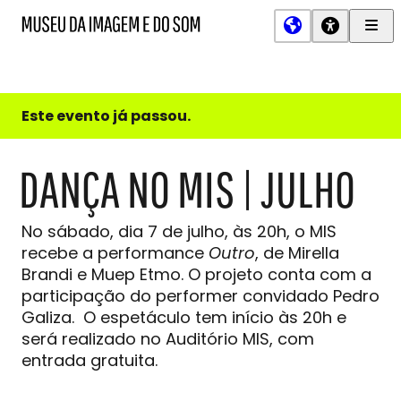
Men
MIS
Museu
Prin
da
Imagem
e
do
Este evento já passou.
Som
DANÇA NO MIS | JULHO
No sábado, dia 7 de julho, às 20h, o MIS
recebe a performance
Outro
, de Mirella
Brandi e Muep Etmo. O projeto conta com a
participação do performer convidado Pedro
Galiza. O espetáculo tem início às 20h e
será realizado no Auditório MIS, com
entrada gratuita.