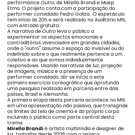
performance
Outro
, de Mirella Brandi e Muep
Etmo. O projeto conta com a participação do
performer convidado Pedro Galiza. O espetáculo
tem início às 20h e será realizado no Auditório MIS,
com entrada gratuita.
A narrativa de
Outro
leva o público a
experimentar os aspectos emocionais e
contraditórios vivenciados em grandes cidades,
onde o "outro" assume o espaço do invisível ou do
indefinido sobre o que realmente pertence a um
coletivo e ao que somos individualmente
responsáveis. Usando narrativas de luz, projeção
de imagens, música e a presença de um
performer convidado, dá-se início a este
primeiro exercício coreográfico que aprofunda
uma pesquisa realizada em parceria entre dois
países, Brasil e Alemanha.
A primeira etapa desta parceria acontece no MIS
em uma apresentação não passiva, que transgride
os limites da tela de cinema e do próprio corpo
incluindo o público como parte central desta
trama.
Mirella Brandi
é artista multimídia e designer de
luz, trabalha desde 2006 com o músico,