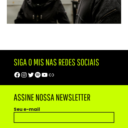
SIGA O MIS NAS REDES SOCIAIS
Facebook
Instagram
Twitter
Spotify
Youtube
Trip Advisor
ASSINE NOSSA NEWSLETTER
Seu e-mail