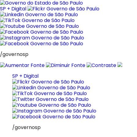
Pular
para
SP + Digital
o
conteúdo
/governosp
SP + Digital
/governosp