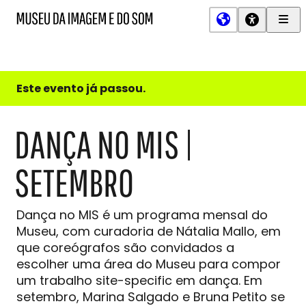
Men
MIS
Museu
Prin
da
Imagem
e
do
Este evento já passou.
Som
DANÇA NO MIS |
SETEMBRO
Dança no MIS é um programa mensal do
Museu, com curadoria de Nátalia Mallo, em
que coreógrafos são convidados a
escolher uma área do Museu para compor
um trabalho site-specific em dança. Em
setembro, Marina Salgado e Bruna Petito se