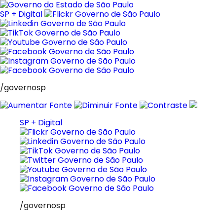
Pular
para
SP + Digital
o
conteúdo
/governosp
SP + Digital
/governosp