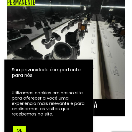
PERMANENTE
Sua privacidade é importante
para nós
Utilizamos cookies em nosso site
para oferecer a você uma
LINHA DO TEMPO DA FOTOGRAFIA
experiência mais relevante e para
analisarmos as visitas que
EXPOSIÇÃO
recebemos no site.
Ok