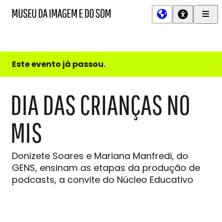
Men
MIS
Museu
Prin
da
Imagem
e
do
Este evento já passou.
Som
DIA DAS CRIANÇAS NO
MIS
Donizete Soares e Mariana Manfredi, do
GENS, ensinam as etapas da produção de
podcasts, a convite do Núcleo Educativo