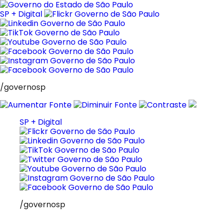
Pular
para
SP + Digital
o
conteúdo
/governosp
SP + Digital
/governosp