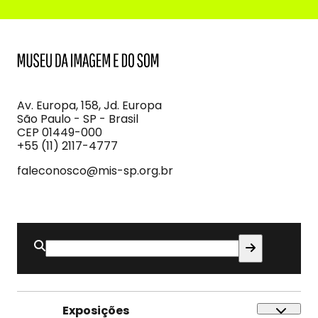
MIS
Museu
da
Imagem
Av. Europa, 158, Jd. Europa
e
São Paulo - SP - Brasil
do
CEP 01449-000
Som
+55 (11) 2117-4777
faleconosco@mis-sp.org.br
Buscar
por:
Exposições