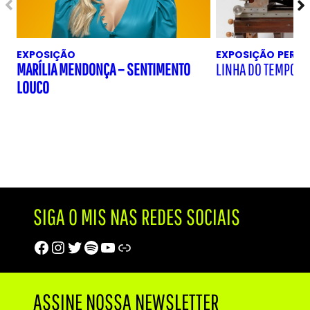
EXPOSIÇÃO
EXPOSIÇÃO
PERM
MARÍLIA MENDONÇA – SENTIMENTO
LINHA DO TEMPO D
LOUCO
SIGA O MIS NAS REDES SOCIAIS
Facebook
Instagram
Twitter
Spotify
Youtube
Trip Advisor
ASSINE NOSSA NEWSLETTER