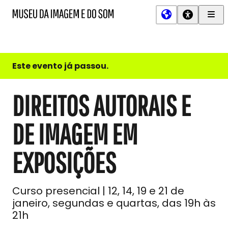
Men
MIS
Museu
Prin
da
Imagem
e
do
Este evento já passou.
Som
DIREITOS AUTORAIS E
DE IMAGEM EM
EXPOSIÇÕES
Curso presencial | 12, 14, 19 e 21 de
janeiro, segundas e quartas, das 19h às
21h