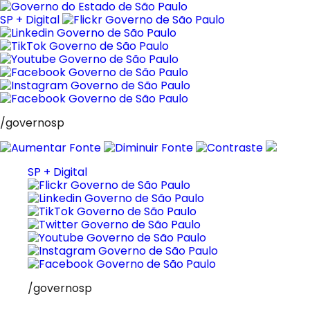
Pular
para
SP + Digital
o
conteúdo
/governosp
SP + Digital
/governosp