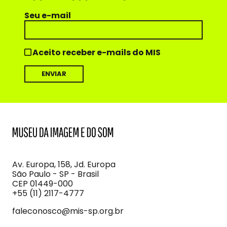
Seu e-mail
Aceito receber e-mails do MIS
MIS
Museu
da
Imagem
Av. Europa, 158, Jd. Europa
e
São Paulo - SP - Brasil
do
CEP 01449-000
Som
+55 (11) 2117-4777
faleconosco@mis-sp.org.br