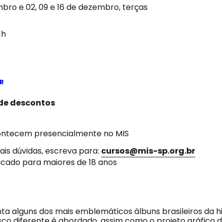
bro e 02, 09 e 16 de dezembro, terças
1h
R
 de descontos
ontecem presencialmente no MIS
ais dúvidas, escreva para:
cursos@mis-sp.org.br
icado para maiores de 18 anos
ta alguns dos mais emblemáticos álbuns brasileiros da hi
sco diferente é abordado, assim como o projeto gráfico d