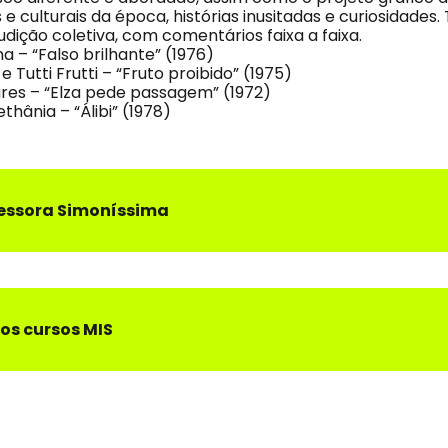
 e culturais da época, histórias inusitadas e curiosidade
udição coletiva, com comentários faixa a faixa.
na – “Falso brilhante” (1976)
 e Tutti Frutti – “Fruto proibido” (1975)
ares – “Elza pede passagem” (1972)
thânia – “Álibi” (1978)
essor
a
Simoníssima
os cursos MIS