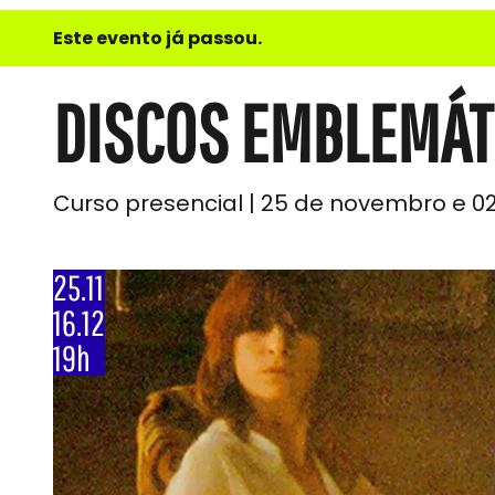
e
Este evento já passou.
do
Som
DISCOS EMBLEMÁT
Curso presencial | 25 de novembro e 02,
25.11
16.12
19h