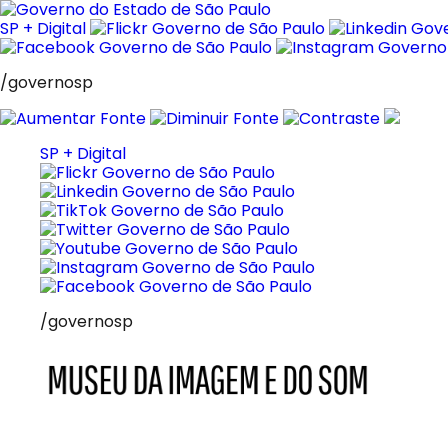
Pular
para
SP + Digital
o
conteúdo
/governosp
SP + Digital
/governosp
MIS
Museu
da
Imagem