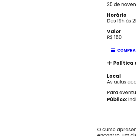
25 de novem
Horário
Das 19h às 2
Valor
R$ 180
COMPRA
Política
Local
As aulas ac
Para eventu
Público:
ind
O curso apresen
encontro, um di