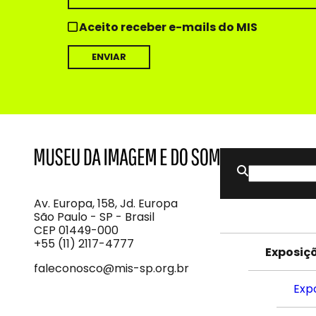
Aceito receber e-mails do MIS
Buscar
MIS
Museu
por:
da
Imagem
Av. Europa, 158, Jd. Europa
e
São Paulo - SP - Brasil
do
CEP 01449-000
Som
+55 (11) 2117-4777
Exposiç
faleconosco@mis-sp.org.br
Exp