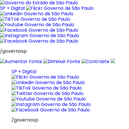
Pular
para
SP + Digital
o
conteúdo
/governosp
SP + Digital
/governosp