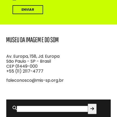
MIS
Museu
da
Imagem
Av. Europa, 158, Jd. Europa
e
São Paulo - SP - Brasil
do
CEP 01449-000
Som
+55 (11) 2117-4777
faleconosco@mis-sp.org.br
Buscar
por: