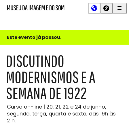
Men
MIS
Museu
Prin
da
Imagem
e
do
Este evento já passou.
Som
DISCUTINDO
MODERNISMOS E A
SEMANA DE 1922
Curso on-line | 20, 21, 22 e 24 de junho,
segunda, terça, quarta e sexta, das 19h às
21h.