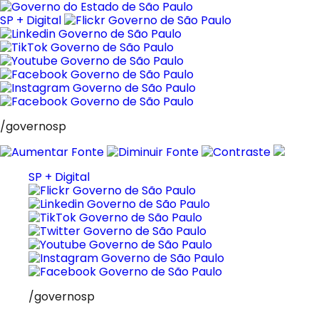
Pular
para
SP + Digital
o
conteúdo
/governosp
SP + Digital
/governosp