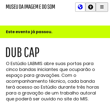
Men
MIS
Museu
Prin
da
Imagem
e
do
Este evento já passou.
Som
DUB CAP
O Estúdio LABMIS abre suas portas para
cinco bandas iniciantes que ocuparão o
espaço para gravações. Com o
acompanhamento técnico, cada banda
terá acesso ao Estúdio durante três horas
para a gravação de um trabalho autoral
que poderá ser ouvido no site do MIS.