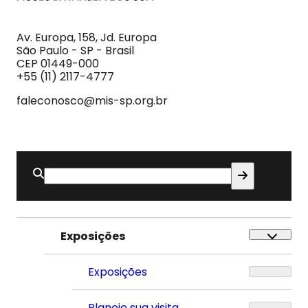
MIS
Museu
da
Imagem
Av. Europa, 158, Jd. Europa
e
São Paulo - SP - Brasil
do
CEP 01449-000
Som
+55 (11) 2117-4777
faleconosco@mis-sp.org.br
Buscar
por:
Exposições
Exposições
Planeje sua visita