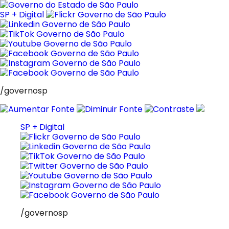
Pular
para
SP + Digital
o
conteúdo
/governosp
SP + Digital
/governosp