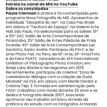
Estreia no canal do MIS no YouTube
.
Sobre os convidados
Paula Clerman
é artista e foi contemplada pelo
programa Nova Fotografia do MIS. Apresentou as
individuais "Disciplina do ver”, na Casa Pau Brasil
em Lisboa, e “Tecitura do Espaço”, na Galeria Arte
Hall, São Paulo. Foi selecionada para os salões: 51º
e 50º SAC Salão de Arte Contemporânea de
Piracicaba, 25º Salão de Artes Plásticas de Praia
Grande, 45º Salão de Arte Contemporânea Luiz
Sacilotto, Santo André. Participou da PArC e da
Lima Photo Fair, no Peru; da SP-Arte, SP-Arte/Foto
e da Feira PARTE. Vencedora do 4th International
Exhibition of Photography Photo Emotion, em
Banja Luka, Bósnia e Herzegovina, em 2015.
Recentemente, participou da coletiva “Zona de
coexistência: diálogos com a coleção de Duda
Miranda” na FEA, em Lisboa, com Marilá Dardot e
Cristina Tejo. É formada em administração pela
FAAP, trabalhou com moda durante 25 anos e se
dedica à fotografia desde 2007, buscando
aprimorar seu trabalho artístico através da
prática e do estudo com os fotógrafos Armando