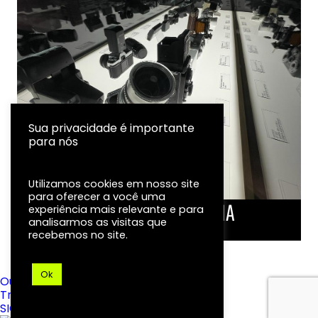
Sua privacidade é importante
para nós
Utilizamos cookies em nosso site
para oferecer a você uma
LINHA DO TEMPO DA FOTOGRAFIA
experiência mais relevante e para
analisarmos as visitas que
EXPOSIÇÃO
recebemos no site.
Ok
Ouvidoria
Transparência
SIC