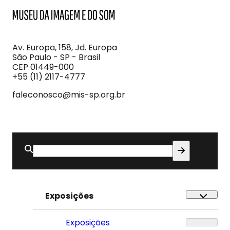
MIS
Museu
da
Imagem
Av. Europa, 158, Jd. Europa
e
São Paulo - SP - Brasil
do
CEP 01449-000
Som
+55 (11) 2117-4777
faleconosco@mis-sp.org.br
Buscar
por:
Exposições
Exposições