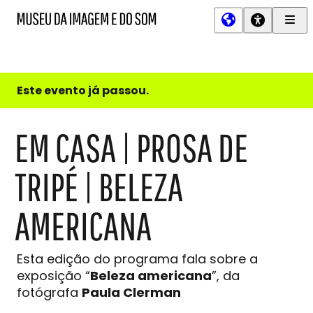
Men
MIS
Museu
Prin
da
Imagem
e
do
Este evento já passou.
Som
EM CASA | PROSA DE
TRIPÉ | BELEZA
AMERICANA
Esta edição do programa fala sobre a
exposição “
Beleza americana
”, da
fotógrafa
Paula Clerman