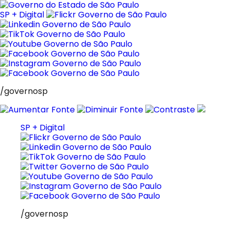
Pular
para
SP + Digital
o
conteúdo
/governosp
SP + Digital
/governosp