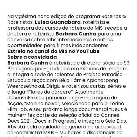
Na vigésima nona edição do programa Roteiros &
Roteiristas,
Luísa Guanabara
, roteirista e
professora dos cursos de roteiro do MIS, recebe a
diretora e roteirista
Barbara Cunha
para uma
conversa sobre labs internacionais e outras
oportunidades para filmes independentes.
Estreia no canal do MIS no YouTube
Sobre a convidada
Barbara Cunha
é roteirista e diretora, sócia da 99
Produções, pós-graduada em Estudos de Imagem
e integra a rede de talentos do Projeto Paradiso.
Estudou direção com Béla Tárr e Apichatpong
Weerasethakul. Dirigiu e roteirizou curtas, séries e
o longa “Flores do cárcere”. Atualmente
desenvolve seu primeiro longa-metragem de
ficção, “Menina noiva”, selecionado para o Torino
Film Lab, e seu próximo longa documental “Deus é
mulher” fez parte da seleção oficial do Cannes
Docs 2021 (Docs in Progress) e integra o Selo Elas.
Ativista pela equidade de gênero no audiovisual,
co-administra MAB – Mulheres e dissidências do