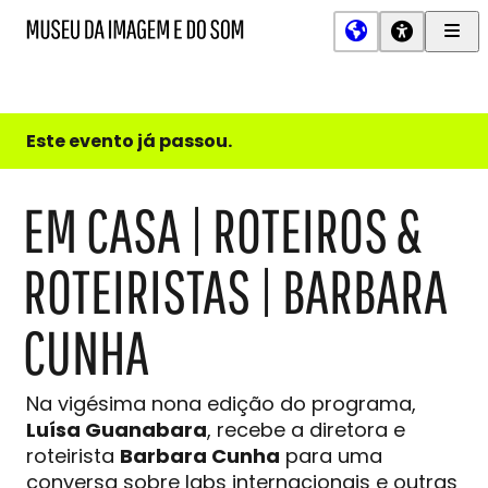
Men
MIS
Museu
Prin
da
Imagem
e
do
Este evento já passou.
Som
EM CASA | ROTEIROS &
ROTEIRISTAS | BARBARA
CUNHA
Na vigésima nona edição do programa,
Luísa Guanabara
, recebe a diretora e
roteirista
Barbara Cunha
para uma
conversa sobre labs internacionais e outras