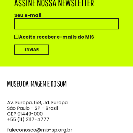
ASSINE NOSSA NEWSLETTER
Seu e-mail
Aceito receber e-mails do MIS
MIS
Museu
da
Imagem
Av. Europa, 158, Jd. Europa
e
São Paulo - SP - Brasil
do
CEP 01449-000
Som
+55 (11) 2117-4777
faleconosco@mis-sp.org.br