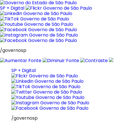
Pular
para
SP + Digital
o
conteúdo
/governosp
SP + Digital
/governosp