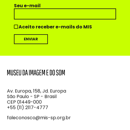
Seu e-mail
Aceito receber e-mails do MIS
MIS
Museu
da
Imagem
Av. Europa, 158, Jd. Europa
e
São Paulo - SP - Brasil
do
CEP 01449-000
Som
+55 (11) 2117-4777
faleconosco@mis-sp.org.br