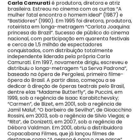
Carla Camurati
é produtora, diretora e atriz
brasileira. Estreou no cinema com os curtas “A
mulher fatal encontra o homem ideal” (1987) e
“Bastidores” (1990). Em 1995 foi diretora, produtora,
roteirista em longa-metragem “Carlota Joaquina:
princesa do Brazil”. Sucesso de público do cinema
nacional, com participação em quarenta festivais
e cerca de 1,5 milhão de espectadores
conquistados, com distribuição totalmente
independente liderada pela própria Carla
Camurati. Em 1997, novamente dirigiu, escreveu e
distribuiu o longa-metragem “La Serva Padrona”,
baseado na ópera de Pergolesi, primeiro filme-
ópera do Brasil. A partir disso, começou a se
dedicar à direção de óperas teatrais pelo Brasil,
dentre elas “Madame Butterfly”, de Puccini, em
1999, sob a regência de Isaac Karabitchevsky;
“Carmen”, de Bizet, em 2001, sob a regência de
Jamil Maluf; “O barbeiro de Sevilha”, de Gioacchino
Rossini, em 2003, sob a regência de Silvio Viegas; e
“Rita”, de Donizetti, em 2007, sob a regência de
Débora Valdman. Em 2001, abriu a distribuidora
Copacabana Filmes, que já lançou filmes de
destaque como “A pessoa é para o que nasce”