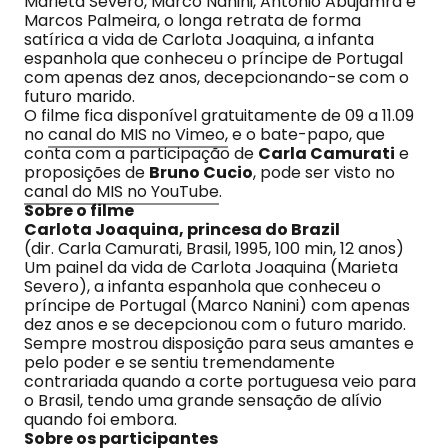
Marieta Severo, Marco Nanini, Antonio Abujamra e
Marcos Palmeira, o longa retrata de forma
satírica a vida de Carlota Joaquina, a infanta
espanhola que conheceu o príncipe de Portugal
com apenas dez anos, decepcionando-se com o
futuro marido.
O filme fica disponível gratuitamente de 09 a 11.09
no
canal do MIS no Vimeo,
e o bate-papo, que
conta com a participação de
Carla Camurati
e
proposições de
Bruno Cucio
, pode ser visto no
canal do MIS no YouTube
.
Sobre o filme
Carlota Joaquina, princesa do Brazil
(dir. Carla Camurati, Brasil, 1995, 100 min, 12 anos)
Um painel da vida de Carlota Joaquina (Marieta
Severo), a infanta espanhola que conheceu o
príncipe de Portugal (Marco Nanini) com apenas
dez anos e se decepcionou com o futuro marido.
Sempre mostrou disposição para seus amantes e
pelo poder e se sentiu tremendamente
contrariada quando a corte portuguesa veio para
o Brasil, tendo uma grande sensação de alívio
quando foi embora.
Sobre os participantes