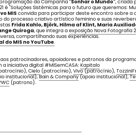
 programação da Campanha
"Sonhar o Mundo"
, criada
1 é "Soluções Sistêmicas para o futuro que queremos: Mul
ivo MIS
convida para participar deste encontro sobre a
 do processo criativo artístico feminino e suas reverbe
istas
Frida Kahlo, Björk, Hilma af Klint, Maria Auxiliad
ange Quiroga
, que integra a
exposição Nova Fotografia 
nversa, compartilhando suas experiências.
al do MIS no YouTube
.
aos patrocinadores, apoiadores e patronos da program
 iniciativa digital #MISemCASA:
Kapitalo
patrocínio),
Cielo
(patrocínio),
Vivo
(patrocínio),
TozziniF
o institucional),
Bain & Company
(apoio institucional),
Te
PWC
(patrono).