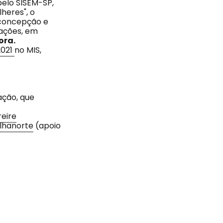
 pelo SISEM-SP,
heres", o
 concepção e
rações, em
ora.
2021
no MIS,
ação, que
reire
lhanorte
(apoio