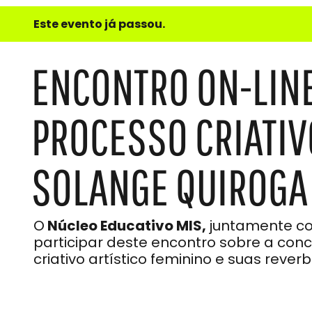
e
Este evento já passou.
do
Som
ENCONTRO ON-LINE 
PROCESSO CRIATIV
SOLANGE QUIROGA
O
Núcleo Educativo MIS,
juntamente c
participar deste encontro sobre a co
criativo artístico feminino e suas rever