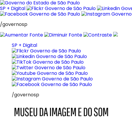
Pular
para
SP + Digital
o
conteúdo
/governosp
SP + Digital
/governosp
MIS
Museu
da
Imagem