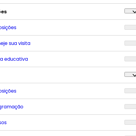
ões
osições
eje sua visita
ta educativa
osições
gramação
sos