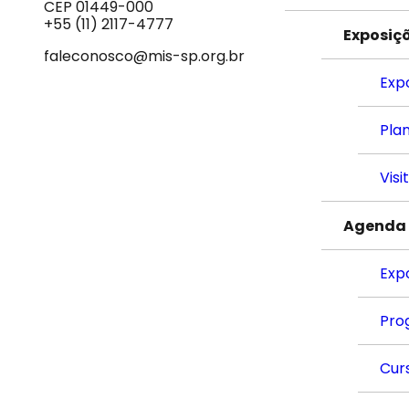
do
CEP 01449-000
Som
+55 (11) 2117-4777
Exposiç
faleconosco@mis-sp.org.br
Exp
Plan
Visi
Agenda
Exp
Pro
Cur