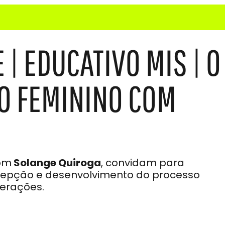
| EDUCATIVO MIS | O
O FEMININO COM
om
Solange Quiroga
, convidam para
ncepção e desenvolvimento do processo
berações.