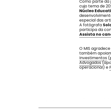
Como parte da
cujo tema de 202
Núcleo Educat
desenvolvimento
especial das art
A fotógrafa
Sol
participa da co
Assista no can
O MIS agradece 
também apoiam a
Investimentos
(
Advogados
(apoi
operacional) e