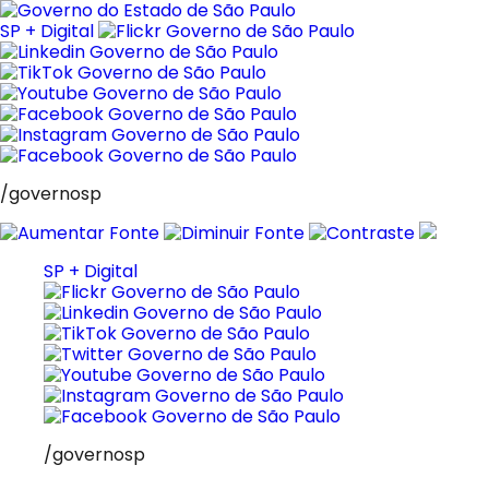
Pular
para
SP + Digital
o
conteúdo
/governosp
SP + Digital
/governosp