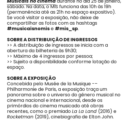
Musicais no cinema
durante no dia 25 de janeiro,
sábado. Na data, o MIS funciona das 10h às 19h
(permanência até as 21h no espaço expositivo).
Se você visitar a exposição, não deixe de
compartilhar as fotos com as hashtags
#musicaisnomis
e
#mis_sp
.
SOBRE A DISTRIBUIÇÃO DE INGRESSOS
>> A distribuição de ingressos se inicia com a
abertura da bilheteria às 9h30;
>> Máximo de 4 ingressos por pessoa;
>> Sujeito a disponibilidade conforme lotação do
espaço.
SOBRE A EXPOSIÇÃO
Concebida pelo Musée de la Musique -–
Philharmonie de Paris, a exposição traça um
panorama sobre o universo do gênero musical no
cinema nacional e internacional, desde os
primórdios do cinema musicado até obras
recentes, como o premiado
La La Land
(2016) e
Rocketman
(2019), cinebiografia de Elton John.