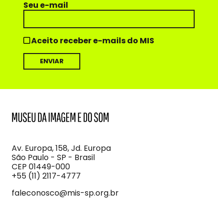
Seu e-mail
Aceito receber e-mails do MIS
MIS
Museu
da
Imagem
Av. Europa, 158, Jd. Europa
e
São Paulo - SP - Brasil
do
CEP 01449-000
Som
+55 (11) 2117-4777
faleconosco@mis-sp.org.br