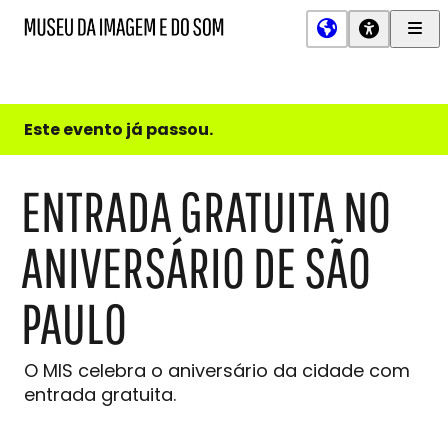
Men
MIS
Museu
Prin
da
Imagem
e
do
Este evento já passou.
Som
ENTRADA GRATUITA NO
ANIVERSÁRIO DE SÃO
PAULO
O MIS celebra o aniversário da cidade com
entrada gratuita.