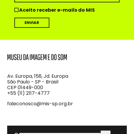
Aceito receber e-mails do MIS
MIS
Museu
da
Imagem
Av. Europa, 158, Jd. Europa
e
São Paulo - SP - Brasil
do
CEP 01449-000
Som
+55 (11) 2117-4777
faleconosco@mis-sp.org.br