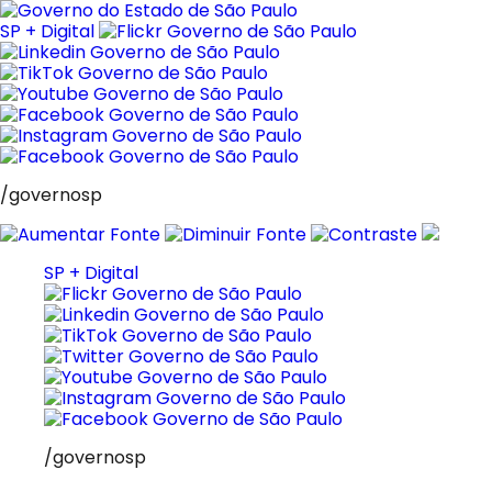
Pular
para
SP + Digital
o
conteúdo
/governosp
SP + Digital
/governosp