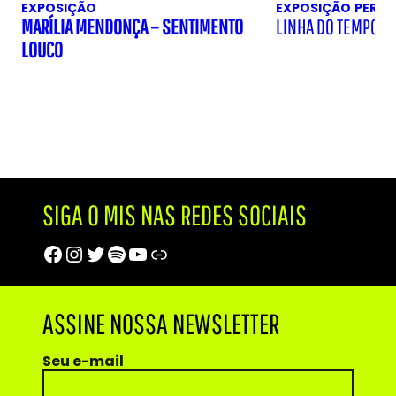
EXPOSIÇÃO
EXPOSIÇÃO
PERM
MARÍLIA MENDONÇA – SENTIMENTO
LINHA DO TEMPO D
LOUCO
SIGA O MIS NAS REDES SOCIAIS
Facebook
Instagram
Twitter
Spotify
Youtube
Trip Advisor
ASSINE NOSSA NEWSLETTER
Seu e-mail