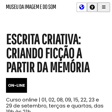
Men
MIS
Museu
Prin
da
Imagem
e
do
ESCRITA CRIATIVA:
Som
CRIANDO FICÇÃO A
PARTIR DA MEMÓRIA
ON-LINE
Curso online | 01, 02, 08, 09, 15, 22, 23 e
29 de setembro, terças e quartas, das
19h às 21h