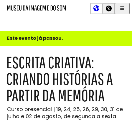
Men
MIS
Museu
Prin
da
Imagem
e
do
Este evento já passou.
Som
ESCRITA CRIATIVA:
CRIANDO HISTÓRIAS A
PARTIR DA MEMÓRIA
Curso presencial | 19, 24, 25, 26, 29, 30, 31 de
julho e 02 de agosto, de segunda a sexta