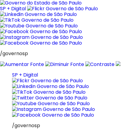
Pular
para
SP + Digital
o
conteúdo
/governosp
SP + Digital
/governosp