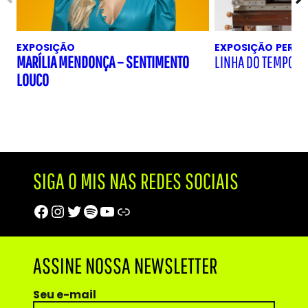
EXPOSIÇÃO
EXPOSIÇÃO
PERM
MARÍLIA MENDONÇA – SENTIMENTO
LINHA DO TEMPO D
LOUCO
SIGA O MIS NAS REDES SOCIAIS
Facebook
Instagram
Twitter
Spotify
Youtube
Trip Advisor
ASSINE NOSSA NEWSLETTER
Seu e-mail