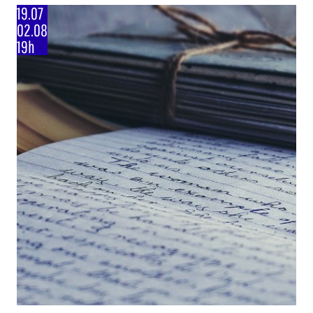
19.07
02.08
19h