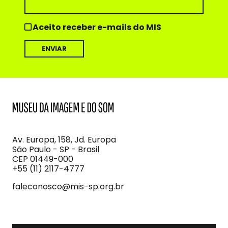
Aceito receber e-mails do MIS
MIS
Museu
da
Imagem
Av. Europa, 158, Jd. Europa
e
São Paulo - SP - Brasil
do
CEP 01449-000
Som
+55 (11) 2117-4777
faleconosco@mis-sp.org.br