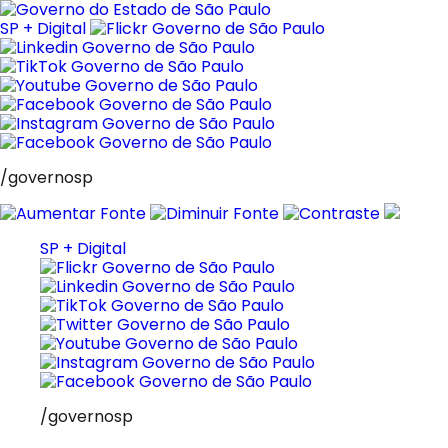
Pular
para
SP + Digital
o
conteúdo
/governosp
SP + Digital
/governosp