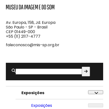
MIS
Museu
da
Imagem
Av. Europa, 158, Jd. Europa
e
São Paulo - SP - Brasil
do
CEP 01449-000
Som
+55 (11) 2117-4777
faleconosco@mis-sp.org.br
Buscar
por:
Exposições
Exposições