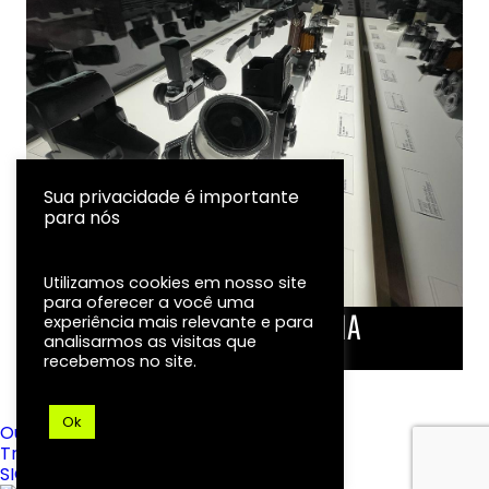
Sua privacidade é importante
para nós
Utilizamos cookies em nosso site
para oferecer a você uma
LINHA DO TEMPO DA FOTOGRAFIA
experiência mais relevante e para
analisarmos as visitas que
EXPOSIÇÃO
recebemos no site.
Ok
Ouvidoria
Transparência
SIC