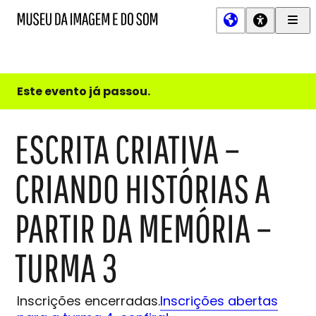
Men
MIS
Museu
Prin
da
Imagem
e
do
Este evento já passou.
Som
ESCRITA CRIATIVA –
CRIANDO HISTÓRIAS A
PARTIR DA MEMÓRIA –
TURMA 3
Inscrições encerradas.
Inscrições abertas