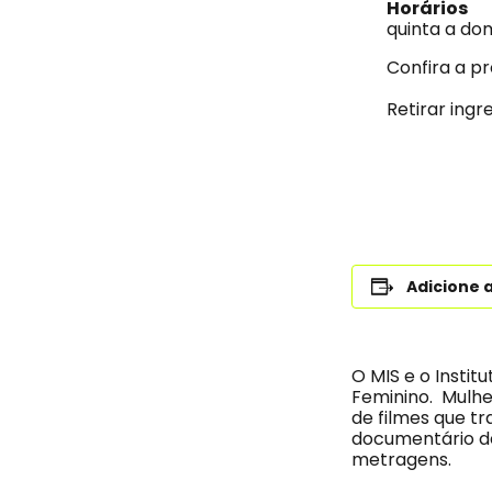
Horários
quinta a do
Confira a p
Retirar ing
Adicione 
O MIS e o Insti
Feminino. Mulhe
de filmes que t
documentário de
metragens.