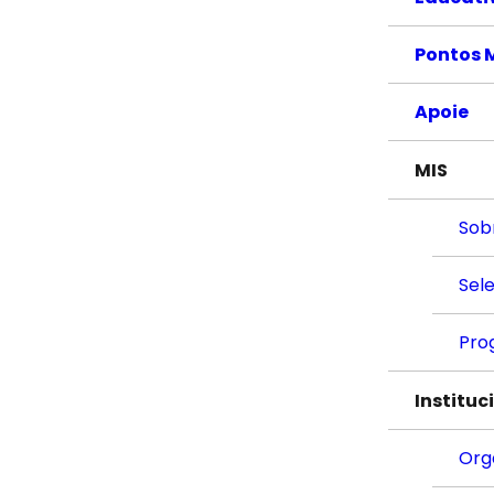
Pontos 
Apoie
MIS
Sob
Sel
Pro
Instituc
Org