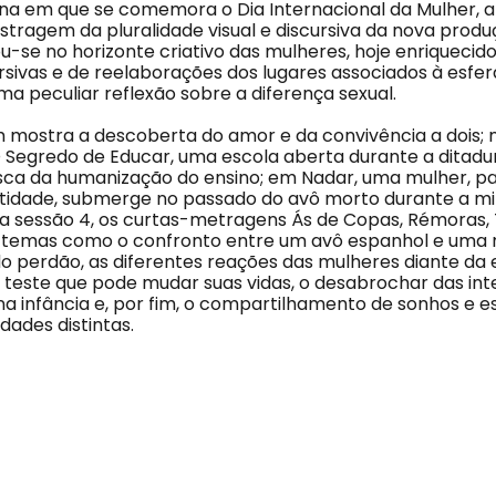
na em que se comemora o Dia Internacional da Mulher, a
tragem da pluralidade visual e discursiva da nova produ
u-se no horizonte criativo das mulheres, hoje enriquecid
sivas e de reelaborações dos lugares associados à esfera
a peculiar reflexão sobre a diferença sexual.
 mostra a descoberta do amor e da convivência a dois; 
Segredo de Educar, uma escola aberta durante a ditadu
ca da humanização do ensino; em Nadar, uma mulher, p
ntidade, submerge no passado do avô morto durante a mil
 na sessão 4, os curtas-metragens Ás de Copas, Rémoras, 
temas como o confronto entre um avô espanhol e uma n
 do perdão, as diferentes reações das mulheres diante da
 teste que pode mudar suas vidas, o desabrochar das in
a infância e, por fim, o compartilhamento de sonhos e 
ades distintas.