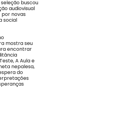
 seleção buscou
ção audiovisual
o por novas
 social
no
ra mostra seu
ara encontrar
itância
Teste, A Aula e
eta nepalesa,
 espera do
terpretações
esperanças