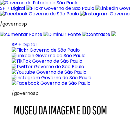
Pular
para
SP + Digital
o
conteúdo
/governosp
SP + Digital
/governosp
MIS
Museu
da
Imagem