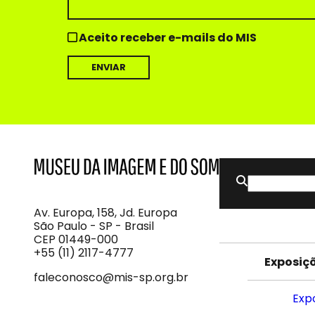
Aceito receber e-mails do MIS
Buscar
MIS
Museu
por:
da
Imagem
Av. Europa, 158, Jd. Europa
e
São Paulo - SP - Brasil
do
CEP 01449-000
Som
+55 (11) 2117-4777
Exposiç
faleconosco@mis-sp.org.br
Exp