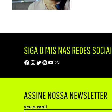
SIGA O MIS NAS REDES SOCIA
Facebook
Instagram
Twitter
Spotify
Youtube
Trip Advisor
ASSINE NOSSA NEWSLETTER
Seu e-mail