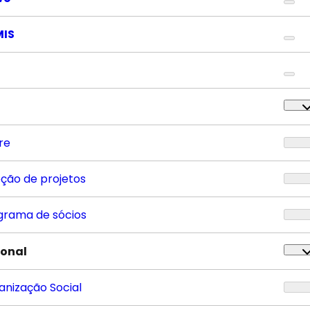
MIS
re
eção de projetos
grama de sócios
ional
anização Social