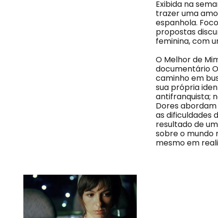
Exibida na sema
trazer uma amos
espanhola. Foco
propostas discur
feminina, com um
O Melhor de Mim
documentário O 
caminho em bus
sua própria ide
antifranquista;
Dores abordam 
as dificuldades
resultado de um
sobre o mundo n
mesmo em realid