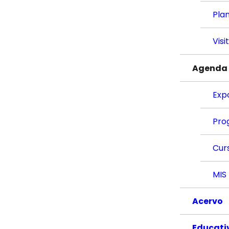
Plan
Visi
Agenda
Exp
Pro
Cur
MIS
Acervo
Educati