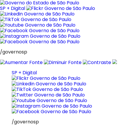
Pular
para
SP + Digital
o
conteúdo
/governosp
SP + Digital
/governosp