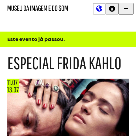
Men
MIS
Museu
Prin
da
Imagem
e
do
Este evento já passou.
Som
ESPECIAL FRIDA KAHLO
11.07
13.07