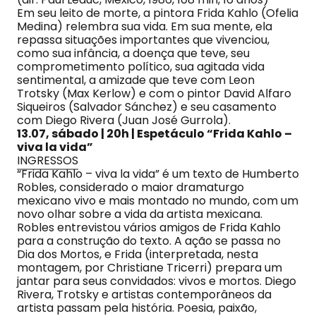
Em seu leito de morte, a pintora Frida Kahlo (Ofelia
Medina) relembra sua vida. Em sua mente, ela
repassa situações importantes que vivenciou,
como sua infância, a doença que teve, seu
comprometimento político, sua agitada vida
sentimental, a amizade que teve com Leon
Trotsky (Max Kerlow) e com o pintor David Alfaro
Siqueiros (Salvador Sánchez) e seu casamento
com Diego Rivera (Juan José Gurrola).
13.07, sábado | 20h | Espetáculo “Frida Kahlo –
viva la vida”
INGRESSOS
“Frida Kahlo – viva la vida” é um texto de Humberto
Robles, considerado o maior dramaturgo
mexicano vivo e mais montado no mundo, com um
novo olhar sobre a vida da artista mexicana.
Robles entrevistou vários amigos de Frida Kahlo
para a construção do texto. A ação se passa no
Dia dos Mortos, e Frida (interpretada, nesta
montagem, por Christiane Tricerri) prepara um
jantar para seus convidados: vivos e mortos. Diego
Rivera, Trotsky e artistas contemporâneos da
artista passam pela história. Poesia, paixão,