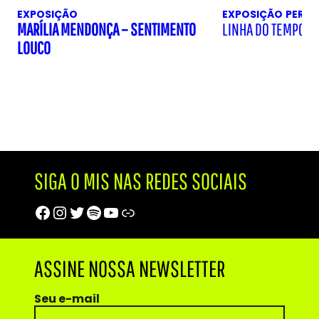
EXPOSIÇÃO
EXPOSIÇÃO
PERM
MARÍLIA MENDONÇA – SENTIMENTO
LINHA DO TEMPO D
LOUCO
SIGA O MIS NAS REDES SOCIAIS
Facebook
Instagram
Twitter
Spotify
Youtube
Trip Advisor
ASSINE NOSSA NEWSLETTER
Seu e-mail