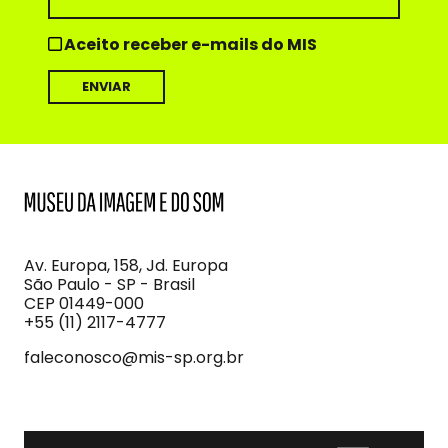
Aceito receber e-mails do MIS
MIS
Museu
da
Imagem
Av. Europa, 158, Jd. Europa
e
São Paulo - SP - Brasil
do
CEP 01449-000
Som
+55 (11) 2117-4777
faleconosco@mis-sp.org.br