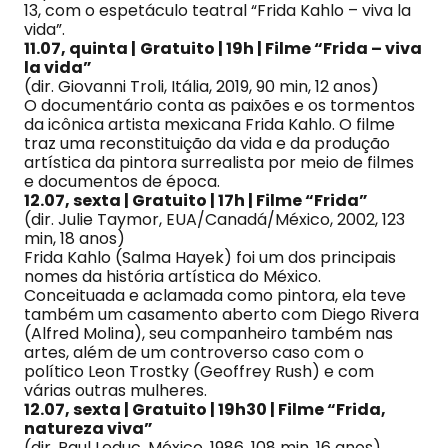
13, com o espetáculo teatral “Frida Kahlo – viva la
vida”.
11.07, quinta |
Gratuito | 19h | Filme “Frida – viva
la vida”
(dir. Giovanni Troli, Itália, 2019, 90 min, 12 anos)
O documentário conta as paixões e os tormentos
da icônica artista mexicana Frida Kahlo. O filme
traz uma reconstituição da vida e da produção
artística da pintora surrealista por meio de filmes
e documentos de época.
12.07, sexta |
Gratuito |
17h | Filme “Frida”
(dir. Julie Taymor, EUA/Canadá/México, 2002, 123
min, 18 anos)
Frida Kahlo (Salma Hayek) foi um dos principais
nomes da história artística do México.
Conceituada e aclamada como pintora, ela teve
também um casamento aberto com Diego Rivera
(Alfred Molina), seu companheiro também nas
artes, além de um controverso caso com o
político Leon Trostky (Geoffrey Rush) e com
várias outras mulheres.
12.07, sexta |
Gratuito |
19h30 | Filme “Frida,
natureza viva”
(dir. Paul Leduc, México, 1986, 108 min, 16 anos)