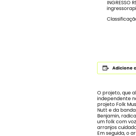
INGRESSO R$ 
ingressorap
Classificaçã
Adicione 
O projeto, que 
independente na
projeto Folk Mus
Nutt e da banda
Benjamin, radic
um folk com voz
arranjos cuidad
Em seguida, o ar