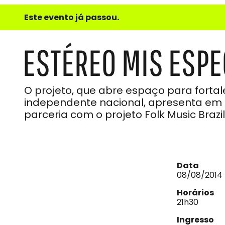
e
Este evento já passou.
do
Som
ESTÉREO MIS ESPE
O projeto, que abre espaço para forta
independente nacional, apresenta em
parceria com o projeto Folk Music Brazil
Data
08/08/2014
Horários
21h30
Ingresso