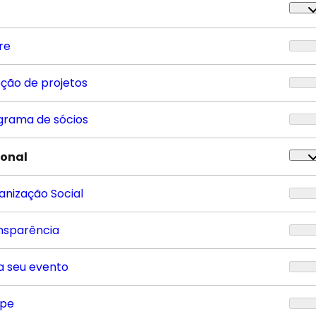
re
eção de projetos
grama de sócios
ional
anização Social
nsparência
a seu evento
ipe