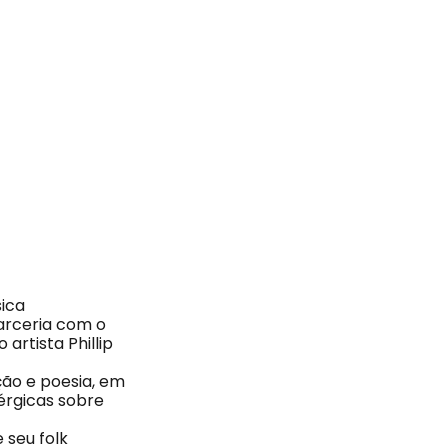
sica
arceria com o
artista Phillip
ão e poesia, em
érgicas sobre
 seu folk