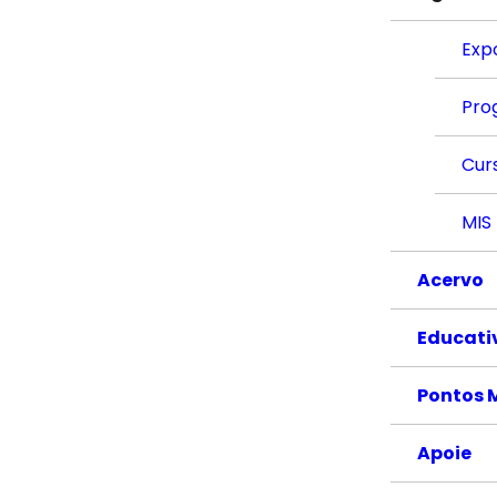
Exp
Pro
Cur
MIS
Acervo
Educati
Pontos 
Apoie