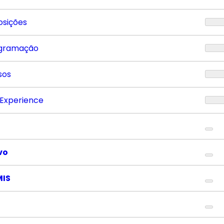
osições
gramação
sos
 Experience
vo
MIS