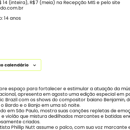
14 (inteira), R$7 (meia) na Recepção MIS e pelo site
ido.com.br
o: 14 anos
ao calendário
abre espaço para fortalecer e estimular a atuação da mú
cional, apresenta em agosto uma edição especial em p
ic Brazil com os shows do compositor baiano Benjamin, do 
 o Bardo e o Banjo em uma só noite.
ado em São Paulo, mostra suas canções repletas de emoç
 e violão que mistura dedilhados marcantes e batidas en
osamente criados.
tista Phillip Nutt assume o palco, com sua voz marcante e