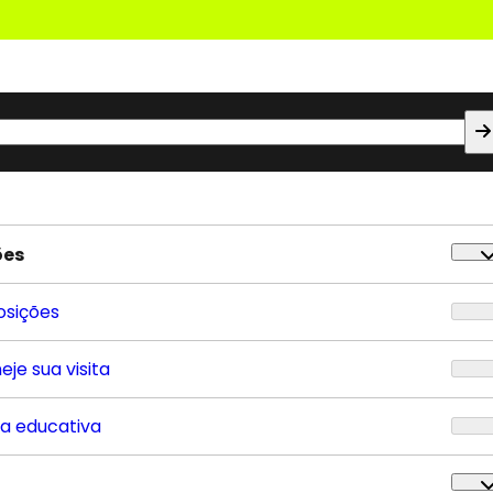
ões
osições
eje sua visita
ta educativa