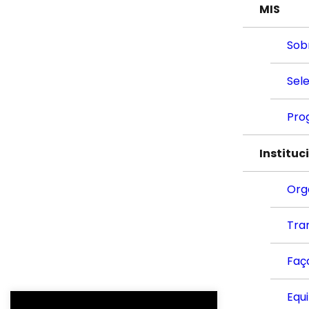
MIS
Sob
Sel
Pro
Instituc
Org
Tra
Faç
Equ