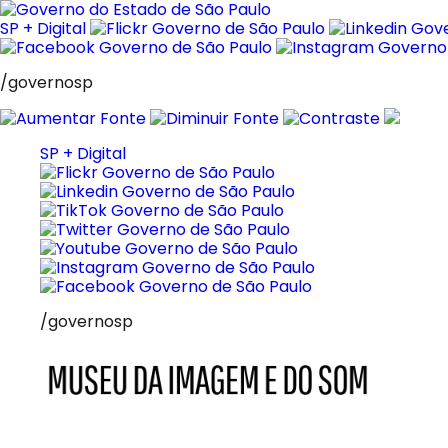
Pular
para
SP + Digital
o
conteúdo
/governosp
SP + Digital
/governosp
MIS
Museu
da
Imagem