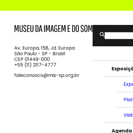
Buscar
MIS
Museu
por:
da
Imagem
Av. Europa, 158, Jd. Europa
e
São Paulo - SP - Brasil
do
CEP 01449-000
Som
+55 (11) 2117-4777
Exposiç
faleconosco@mis-sp.org.br
Exp
Plan
Visi
Agenda