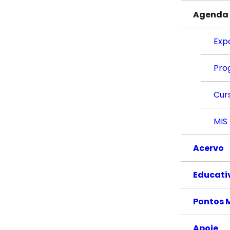
Agenda
Exp
Pro
Cur
MIS
Acervo
Educati
Pontos 
Apoie