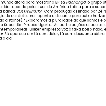
 mundo afora para mostrar o EP
La Pachanga
, o grupo ut
uirida tocando pelas ruas da América Latina para a sono
da banda:
SOLTASBRUXA
. Com produção assinada por Zé Ni
a do quinteto, mas aponta o discurso para outro horizo
ão distante). “Exploramos a pluralidade do que somos e
ta Sebastián Piracés‐Ugarte. As participações especiais
emporâneas. Liniker empresta voz à faixa bolso nada, 
r Só
aparece em tá com dólar, tá com deus, uma sátira 
 a dia.