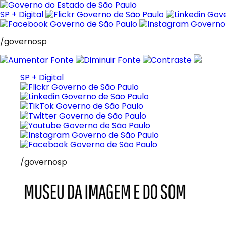
Pular
para
SP + Digital
o
conteúdo
/governosp
SP + Digital
/governosp
MIS
Museu
da
Imagem