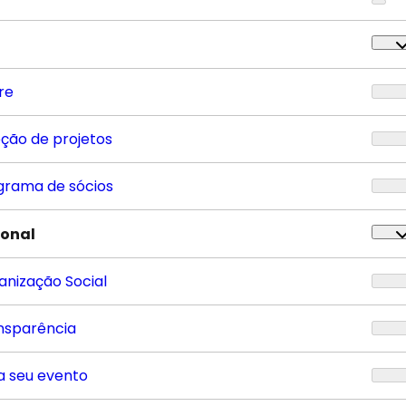
re
eção de projetos
grama de sócios
ional
anização Social
nsparência
a seu evento