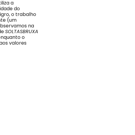
iliza a
ridade do
gro, o trabalho
nte (um
 observamos na
 de
SOLTASBRUXA
enquanto o
aos valores