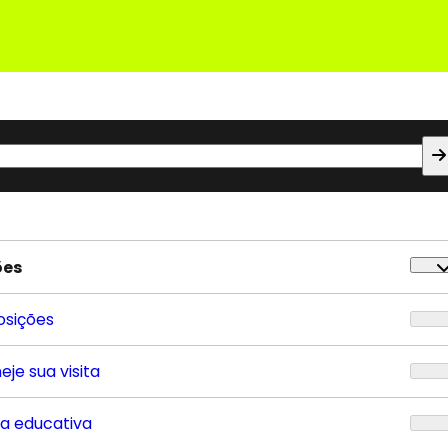
ões
osições
eje sua visita
ta educativa