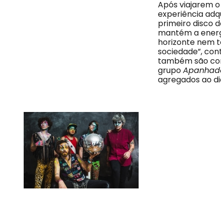
Após viajarem o
experiência adq
primeiro disco 
mantém a energi
horizonte nem t
sociedade”, con
também são cont
grupo
Apanhado
agregados ao dia