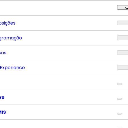
osições
gramação
sos
 Experience
vo
MIS