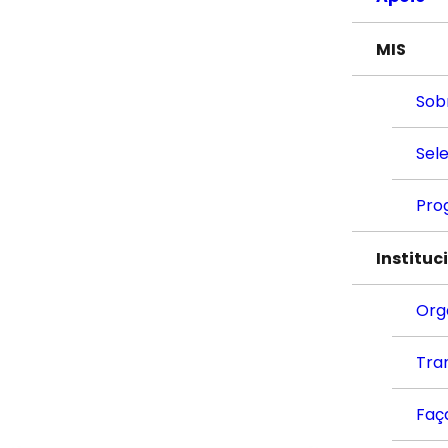
MIS
Sob
Sel
Pro
Instituc
Org
Tra
Faç