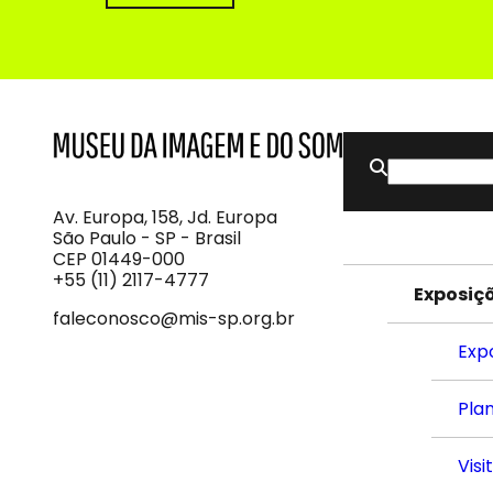
Buscar
MIS
Museu
por:
da
Imagem
Av. Europa, 158, Jd. Europa
e
São Paulo - SP - Brasil
do
CEP 01449-000
Som
+55 (11) 2117-4777
Exposiç
faleconosco@mis-sp.org.br
Exp
Plan
Visi