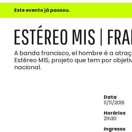
e
Este evento já passou.
do
Som
ESTÉREO MIS | FR
A banda francisco, el hombre é a at
Estéreo MIS, projeto que tem por objet
nacional.
Data
11/11/2016
Horários
21h30
Ingresso