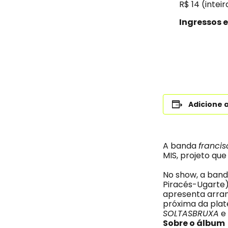
R$ 14 (intei
Ingressos 
Adicione 
A banda
francis
MIS, projeto qu
No show, a band
Piracés-Ugarte) 
apresenta arran
próxima da plat
SOLTASBRUXA
e 
Sobre o álbum