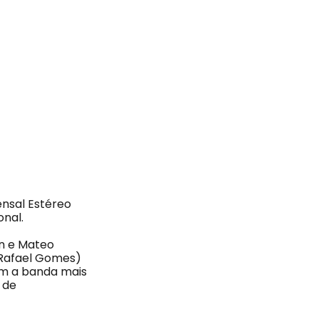
nsal Estéreo
onal.
án e Mateo
e Rafael Gomes)
om a banda mais
 de