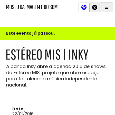
Men
MIS
Museu
Prin
da
Imagem
e
do
Este evento já passou.
Som
ESTÉREO MIS | INKY
A banda Inky abre a agenda 2016 de shows
do Estéreo MIS, projeto que abre espaço
para fortalecer a música independente
nacional.
Data
22/01/2016