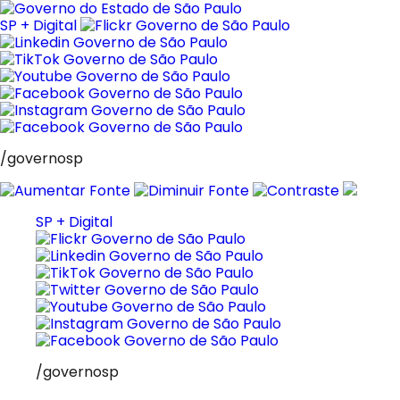
Pular
para
SP + Digital
o
conteúdo
/governosp
SP + Digital
/governosp