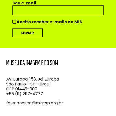
Seu e-mail
Aceito receber e-mails do MIS
MIS
Museu
da
Imagem
Av. Europa, 158, Jd. Europa
e
São Paulo - SP - Brasil
do
CEP 01449-000
Som
+55 (11) 2117-4777
faleconosco@mis-sp.org.br