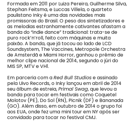
Formada em 2011 por Luiza Pereira, Guilherme Silva,
Stephan Feitsma, e Luccas Villela, o quarteto
paulistano Inky é uma das novidades mais
promissoras do Brasil. O peso dos sintetizadores e
as melodias estranhamente cativantes afastam a
banda do “indie dance” tradicional: trata-se de
puro rock’n’roll, feito com máquinas e muita
paixão. A banda, que já tocou ao lado de LCD
Soundsystem, The Vaccines, Metropole Orchestra
de Amsterdã e Miami Horror, ganhou o prêmio de
melhor clipe nacional de 2014, segundo o júri do
MIS SP, MTV e VH1.
Em parceria com a
Red Bull Studios
e assinado
pela Uivo Records, o Inky lançou em abril de 2014
seu álbum de estreia,
Primal Swag
, que levou a
banda para tocar em festivais como Coquetel
Molotov (PE), Do Sol (RN), Picnik (DF) e Bananada
(GO). Além disso, em outubro de 2014 o grupo foi
aos EUA, onde fez uma mini tour em NY após ser
convidado para tocar no festival CMJ.