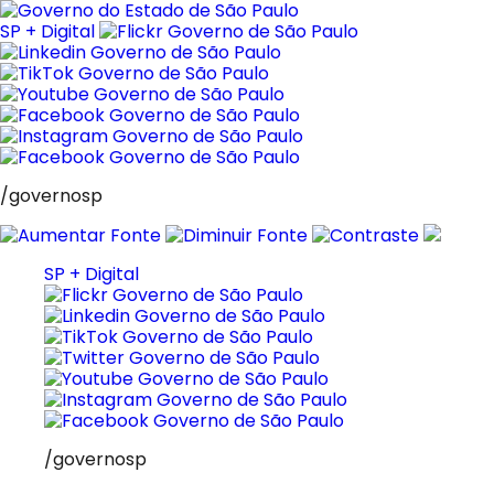
Pular
para
SP + Digital
o
conteúdo
/governosp
SP + Digital
/governosp