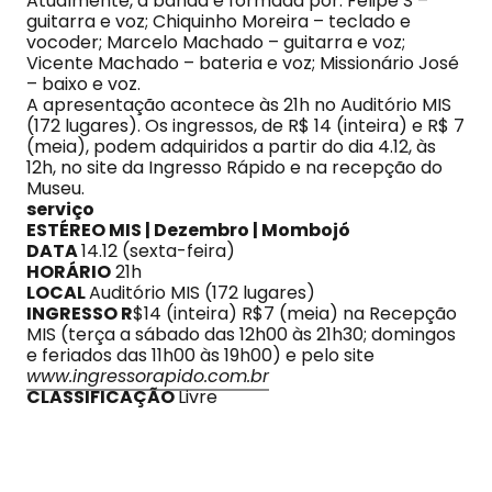
Atualmente, a banda é formada por: Felipe S –
guitarra e voz; Chiquinho Moreira – teclado e
vocoder; Marcelo Machado – guitarra e voz;
Vicente Machado – bateria e voz; Missionário José
– baixo e voz.
A apresentação acontece às 21h no Auditório MIS
(172 lugares). Os ingressos, de R$ 14 (inteira) e R$ 7
(meia), podem adquiridos a partir do dia 4.12, às
12h, no site da Ingresso Rápido e na recepção do
Museu.
serviço
ESTÉREO MIS
|
Dezembro
| Mombojó
DATA
14.12 (sexta-feira)
HORÁRIO
21h
LOCAL
Auditório MIS (172 lugares)
INGRESSO R
$14 (inteira) R$7 (meia) na Recepção
MIS (terça a sábado das 12h00 às 21h30; domingos
e feriados das 11h00 às 19h00) e pelo site
www.ingressorapido.com.br
CLASSIFICAÇÃO
Livre