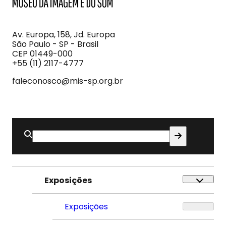
MIS
Museu
da
Imagem
Av. Europa, 158, Jd. Europa
e
São Paulo - SP - Brasil
do
CEP 01449-000
Som
+55 (11) 2117-4777
faleconosco@mis-sp.org.br
Buscar
por:
Exposições
Exposições