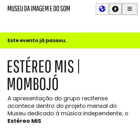
Men
MIS
Museu
Prin
da
Imagem
e
do
Este evento já passou.
Som
ESTÉREO MIS |
MOMBOJÓ
A apresentação do grupo recifense
acontece dentro do projeto mensal do
Museu dedicado à música independente, o
Estéreo MIS