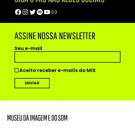
Facebook
Instagram
Twitter
Spotify
Youtube
Trip Advisor
ASSINE NOSSA NEWSLETTER
Seu e-mail
Aceito receber e-mails do MIS
MIS
Museu
da