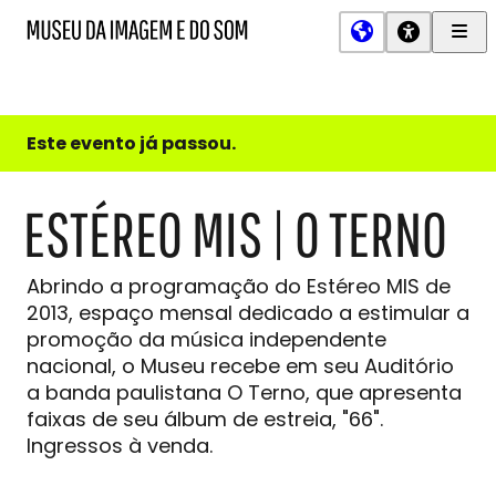
Men
MIS
Museu
Prin
da
Imagem
e
do
Este evento já passou.
Som
ESTÉREO MIS | O TERNO
Abrindo a programação do Estéreo MIS de
2013, espaço mensal dedicado a estimular a
promoção da música independente
nacional, o Museu recebe em seu Auditório
a banda paulistana O Terno, que apresenta
faixas de seu álbum de estreia, "66".
Ingressos à venda.