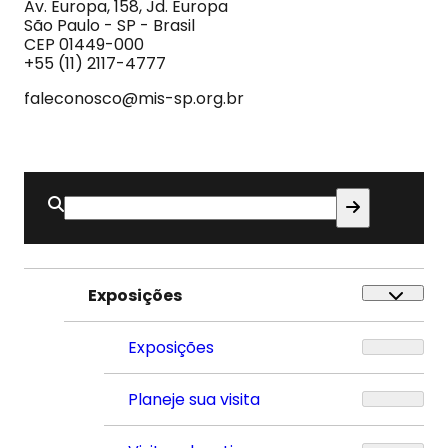
Imagem
Av. Europa, 158, Jd. Europa
e
São Paulo - SP - Brasil
do
CEP 01449-000
Som
+55 (11) 2117-4777
faleconosco@mis-sp.org.br
Buscar
por:
Exposições
Exposições
Planeje sua visita