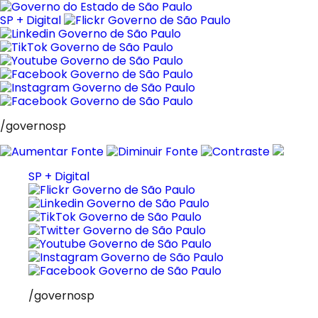
Pular
para
SP + Digital
o
conteúdo
/governosp
SP + Digital
/governosp