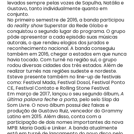
levados sempre pelas vozes de Sapulha, Natália e
Gustavo, tanto individualmente quanto em
conjunto.
No primeiro semestre de 2016, a banda participou
do
reality show
Superstar da Rede Globo e
conquistou o segundo lugar do programa. O grupo
pôde apresentar a cada episódio suas músicas
autorais, o que rendeu elogios dos jurados e
reconhecimento nacional. A banda conseguiu
também em 2016, chegar a estados em que nunca
havia tocado. Com turnê na região sul, o grupo
rodou diversas cidades dos três estados. Além de
realizar turnês nas regiões sudeste e nordeste.
Esteve presente também no line-up de festivais
como: Festival Mada, Festival Dosol, Festival Ponto
CE, Festival Contato e Rolling Stone Festival.
Em março de 2017, lançou o seu segundo álbum,
A
última palavra feche a porta
, pelo selo Slap da
Som Livre. O novo álbum possui dez faixas e
produção de Gustavo Ruiz, vencedor do Grammy
Latino em 2015. Além disso, conta com a
participação de dois nomes importantes da nova
MPB: Maria Gadú e Liniker. A banda atualmente
está em turnê de lançamento do novo disco pelo