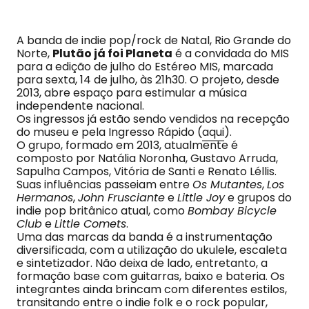
A banda de indie pop/rock de Natal, Rio Grande do
Norte,
Plutão já foi Planeta
é a convidada do MIS
para a edição de julho do Estéreo MIS, marcada
para sexta, 14 de julho, às 21h30. O projeto, desde
2013, abre espaço para estimular a música
independente nacional.
Os ingressos já estão sendo vendidos na recepção
do museu e pela Ingresso Rápido (
aqui
).
O grupo, formado em 2013, atualmente é
composto por Natália Noronha, Gustavo Arruda,
Sapulha Campos, Vitória de Santi e Renato Léllis.
Suas influências passeiam entre
Os Mutantes
,
Los
Hermanos
,
John Frusciante
e
Little Joy
e grupos do
indie pop britânico atual, como
Bombay Bicycle
Club
e
Little Comets
.
Uma das marcas da banda é a instrumentação
diversificada, com a utilização do ukulele, escaleta
e sintetizador. Não deixa de lado, entretanto, a
formação base com guitarras, baixo e bateria. Os
integrantes ainda brincam com diferentes estilos,
transitando entre o indie folk e o rock popular,