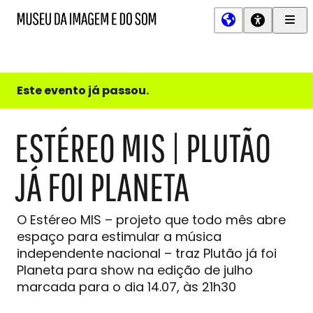
Men
MIS
Museu
Prin
da
Imagem
e
do
Este evento já passou.
Som
ESTÉREO MIS | PLUTÃO
JÁ FOI PLANETA
O Estéreo MIS – projeto que todo mês abre
espaço para estimular a música
independente nacional – traz Plutão já foi
Planeta para show na edição de julho
marcada para o dia 14.07, às 21h30