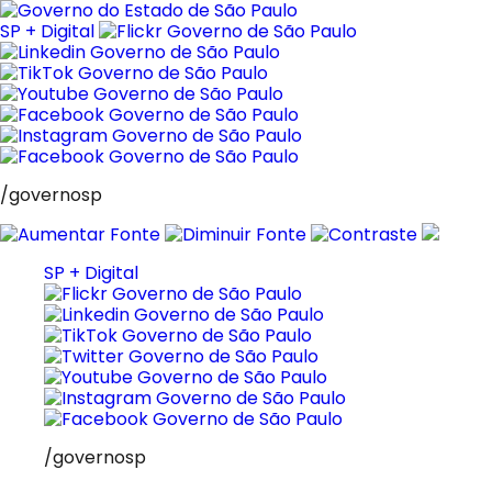
Pular
para
SP + Digital
o
conteúdo
/governosp
SP + Digital
/governosp