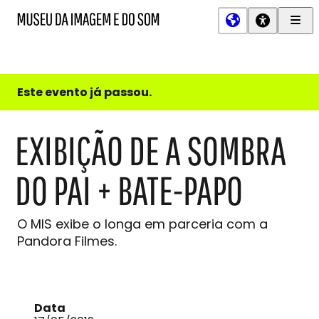
Men
MIS
Museu
Prin
da
Imagem
e
do
Este evento já passou.
Som
EXIBIÇÃO DE A SOMBRA
DO PAI + BATE-PAPO
O MIS exibe o longa em parceria com a
Pandora Filmes.
Data