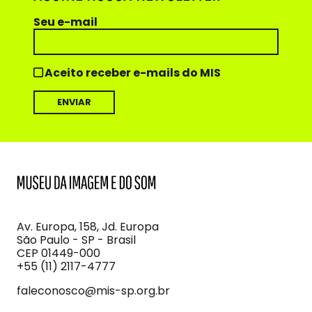
Seu e-mail
Aceito receber e-mails do MIS
MIS
Museu
da
Imagem
Av. Europa, 158, Jd. Europa
e
São Paulo - SP - Brasil
do
CEP 01449-000
Som
+55 (11) 2117-4777
faleconosco@mis-sp.org.br