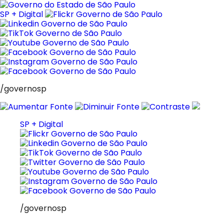
Pular
para
SP + Digital
o
conteúdo
/governosp
SP + Digital
/governosp