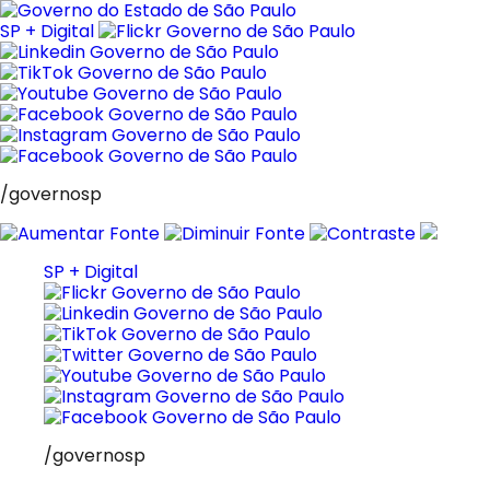
Pular
para
SP + Digital
o
conteúdo
/governosp
SP + Digital
/governosp