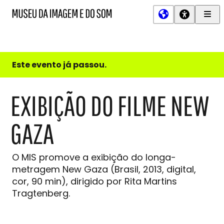
Men
MIS
Museu
Prin
da
Imagem
e
do
Este evento já passou.
Som
EXIBIÇÃO DO FILME NEW
GAZA
O MIS promove a exibição do longa-
metragem New Gaza (Brasil, 2013, digital,
cor, 90 min), dirigido por Rita Martins
Tragtenberg.