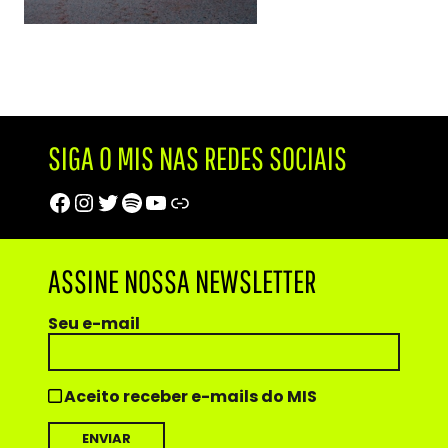
SIGA O MIS NAS REDES SOCIAIS
Facebook
Instagram
Twitter
Spotify
Youtube
Trip Advisor
ASSINE NOSSA NEWSLETTER
Seu e-mail
Aceito receber e-mails do MIS