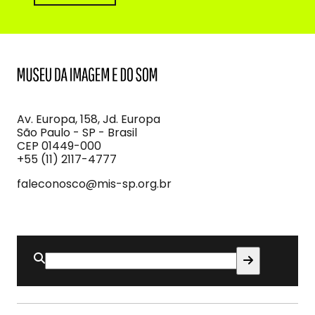
MIS
Museu
da
Imagem
Av. Europa, 158, Jd. Europa
e
São Paulo - SP - Brasil
do
CEP 01449-000
Som
+55 (11) 2117-4777
faleconosco@mis-sp.org.br
Buscar
por: