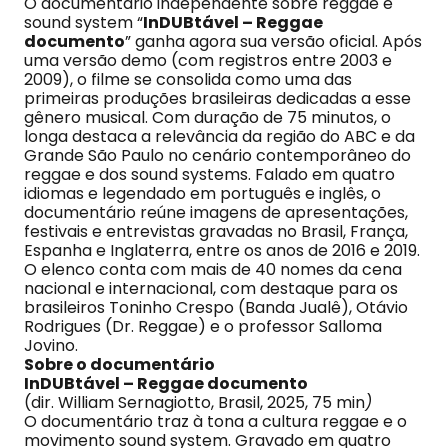
O documentário independente sobre reggae e
sound system “
InDUBtável – Reggae
documento
” ganha agora sua versão oficial. Após
uma versão demo (com registros entre 2003 e
2009), o filme se consolida como uma das
primeiras produções brasileiras dedicadas a esse
gênero musical. Com duração de 75 minutos, o
longa destaca a relevância da região do ABC e da
Grande São Paulo no cenário contemporâneo do
reggae e dos sound systems. Falado em quatro
idiomas e legendado em português e inglês, o
documentário reúne imagens de apresentações,
festivais e entrevistas gravadas no Brasil, França,
Espanha e Inglaterra, entre os anos de 2016 e 2019.
O elenco conta com mais de 40 nomes da cena
nacional e internacional, com destaque para os
brasileiros Toninho Crespo (Banda Jualê), Otávio
Rodrigues (Dr. Reggae) e o professor Salloma
Jovino.
Sobre o documentário
InDUBtável – Reggae documento
(dir. William Sernagiotto, Brasil, 2025, 75 min
)
O documentário traz à tona a cultura reggae e o
movimento sound system. Gravado em quatro