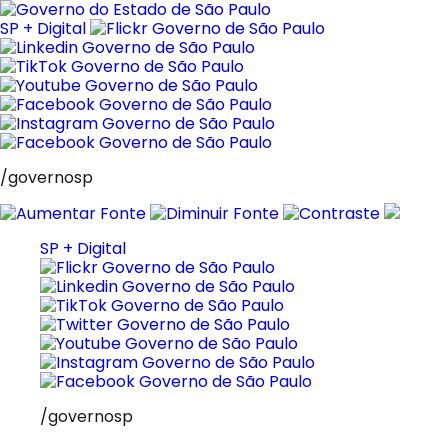
Pular
para
SP + Digital
o
conteúdo
/governosp
SP + Digital
/governosp