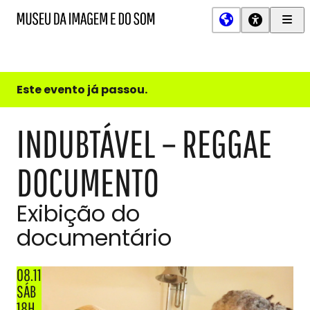
Men
MIS
Museu
Prin
da
Imagem
e
do
Este evento já passou.
Som
INDUBTÁVEL – REGGAE
DOCUMENTO
Exibição do
documentário
08.11
SÁB
18H