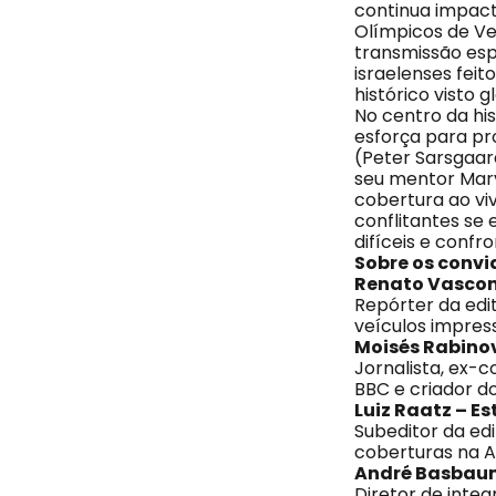
continua impact
Olímpicos de V
transmissão esp
israelenses fei
histórico visto
No centro da hi
esforça para pr
(Peter Sarsgaar
seu mentor Mar
cobertura ao vi
conflitantes se
difíceis e confr
Sobre os conv
Renato Vascon
Repórter da edit
veículos impress
Moisés Rabinov
Jornalista, ex-
BBC e criador d
Luiz Raatz – E
Subeditor da ed
coberturas na A
André Basbaum
Diretor de integ