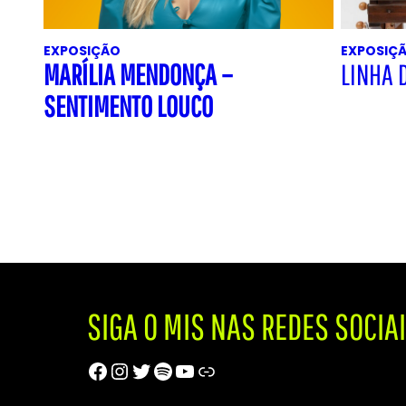
EXPOSIÇÃO
EXPOSIÇ
MARÍLIA MENDONÇA –
LINHA 
SENTIMENTO LOUCO
SIGA O MIS NAS REDES SOCIA
Facebook
Instagram
Twitter
Spotify
Youtube
Trip Advisor