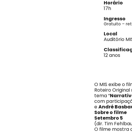
Horário
17h
Ingresso
Gratuito – ret
Local
Auditório MI
Classifica
12 anos
O MIS exibe o fil
Roteiro Original
tema “
Narrativ
com participaçã
e
André Basb
Sobre o filme
Setembro 5
(dir. Tim Fehlb
O filme mostra