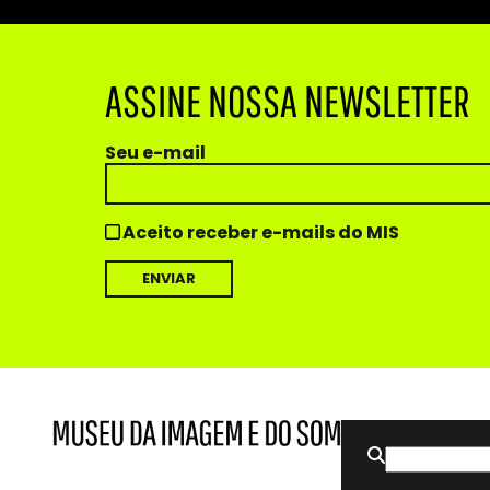
ASSINE NOSSA NEWSLETTER
Seu e-mail
Aceito receber e-mails do MIS
Buscar
MIS
Museu
por:
da