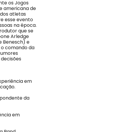
nte os Jogos
e americana de
dos atletas
re esse evento
essoas na época.
rodutor que se
Roone Arledge
e Benesch) e
e o comando da
 rumores
 decisões
experiência em
icação.
spondente da
iência em
da Band.