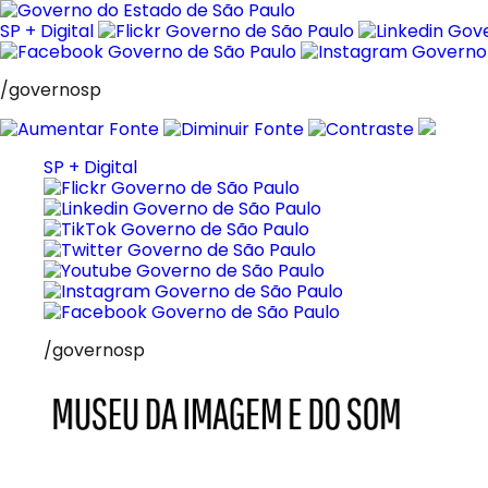
Pular
para
SP + Digital
o
conteúdo
/governosp
SP + Digital
/governosp
MIS
Museu
da
Imagem