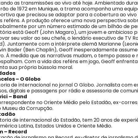
ando as transmissões ao vivo até hoje. Ambientado dura
erão de 1972 em Munique, a trama acompanha uma equip
ortiva que precisou se adaptar para a cobertura ao vivo 
tos reféns. A produção oferece uma nova perspectiva sob
 globalmente por um número estimado de um bilhão de p
stória está Geoff (John Magaro), um jovem e ambicioso p
ovar seu valor ao seu chefe, o lendário executivo de TV 
d). Juntamente com a intérprete alemã Marianne (Leoni
vin Bader (Ben Chaplin), Geoff inesperadamente assum
vo. À medida que as narrativas mudam, o tempo passa e
 espalham. Com a vida dos reféns em jogo, Geoff enfrenta
onta sua própria bússola moral.
idados
celos – O Globo
oria de internacional no jornal O Globo. Jornalista com 
os, digitais e passagens por rádio e assessoria de comun
ici – Band
correspondente no Oriente Médio pelo Estadão, ex-corre
o Museu da Corrupção.
stadão
itoria de internacional do Estadão, tem 20 anos de exper
mérica Latina, Estados Unidos e Oriente Médio.
 – Record
ração de jornalismo na Record, ex-diretor de jornalismo 