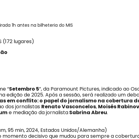
irada 1h antes na bilheteria do MIS
S (172 lugares)
ção
me “
Setembro 5
”, da Paramount Pictures, indicado ao Os
 na edição de 2025. Após a sessão, será realizado um deb
as em conflito: o papel do jornalismo na cobertura d
o dos jornalistas
Renato Vasconcelos
,
Moisés Rabinov
aum
e mediação da jornalista
Sabrina Abreu
.
aum, 95 min, 2024, Estados Unidos/Alemanha)
 o momento decisivo que mudou para sempre a cobertura