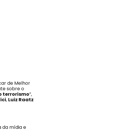
car de Melhor
ate sobre o
o terrorismo
”,
ici
,
Luiz Raatz
 da mídia e