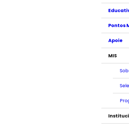
Educati
Pontos 
Apoie
MIS
Sob
Sel
Pro
Instituc