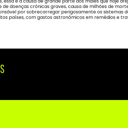
e, essa é a causa de grande parte dos males que hoje afl
 de doenças crônicas graves, causa de milhões de mor
nsável por sobrecarregar perigosamente os sistemas de 
itos países, com gastos astronômicos em remédios e tr
IS