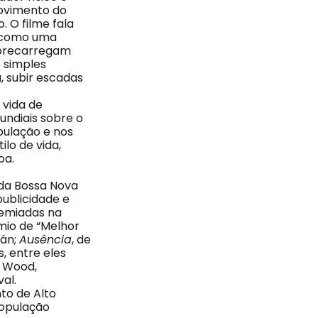
movimento do
 O filme fala
o como uma
obrecarregam
 simples
, subir escadas
 vida de
undiais sobre o
opulação e nos
lo de vida,
oa.
 da Bossa Nova
publicidade e
remiadas na
mio de “Melhor
ián;
Ausência
, de
, entre eles
s Wood,
al.
nto de Alto
pulação