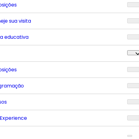
osições
eje sua visita
ta educativa
osições
gramação
sos
 Experience