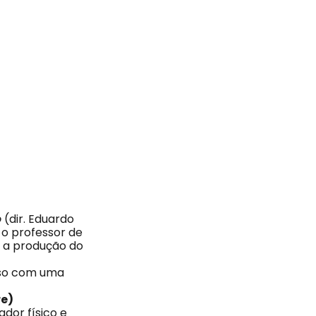
o
(dir. Eduardo
 o professor de
e a produção do
esso com uma
re)
dor físico e