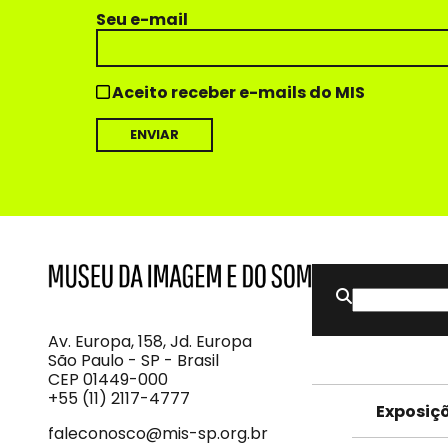
Seu e-mail
Aceito receber e-mails do MIS
Buscar
MIS
Museu
por:
da
Imagem
Av. Europa, 158, Jd. Europa
e
São Paulo - SP - Brasil
do
CEP 01449-000
Som
+55 (11) 2117-4777
Exposiç
faleconosco@mis-sp.org.br