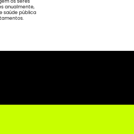
igem os seres
tes anualmente,
saúde pública
atamentos.