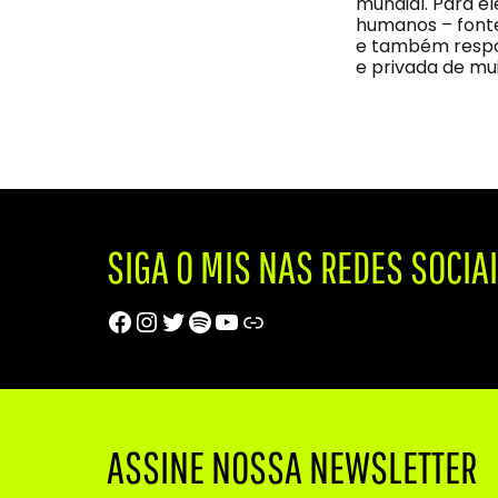
mundial. Para el
humanos – fonte
e também respo
e privada de mu
SIGA O MIS NAS REDES SOCIA
Facebook
Instagram
Twitter
Spotify
Youtube
Trip Advisor
ASSINE NOSSA NEWSLETTER