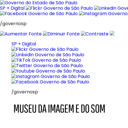
Pular
para
SP + Digital
o
conteúdo
/governosp
SP + Digital
/governosp
MIS
Museu
da
Imagem