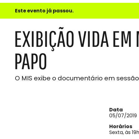
e
Este evento já passou.
do
Som
EXIBIÇÃO VIDA EM
PAPO
O MIS exibe o documentário em sessão 
Data
05/07/2019
Horários
Sexta, às 19