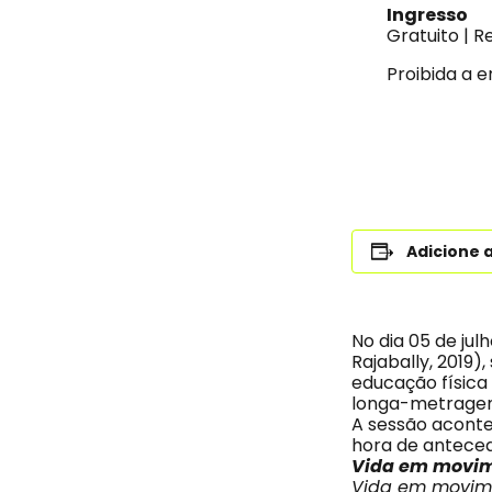
Ingresso
Gratuito | R
Proibida a 
Adicione 
No dia 05 de jul
Rajabally, 2019
educação física
longa-metrage
A sessão acontec
hora de anteced
Vida em movi
Vida em movim