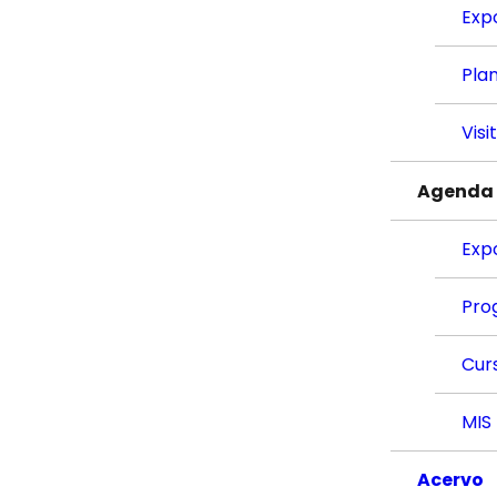
Exp
Plan
Visi
Agenda
Exp
Pro
Cur
MIS
Acervo