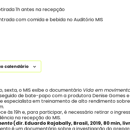
etirada 1h antes na recepção
entrada com comida e bebida no Auditório MIS
ao calendário
ho, sexta, o MIS exibe o documentário
Vida em moviment
), seguido de bate-papo com a produtora Denise Gomes e
 e especialista em treinamento de alto rendimento sobr
m.
e às 19h e, para participar, é necessário retirar o ingr
ência na recepção do MIS.
mento
(dir. Eduardo Rajabally, Brasil, 2019, 80 min, liv
ento
é um documentário sobre a investigação do prepara