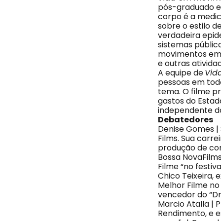
pós-graduado em
corpo é a medici
sobre o estilo 
verdadeira epid
sistemas públic
movimentos em n
e outras ativida
A equipe de
Vid
pessoas em todo
tema. O filme pr
gastos do Estado
independente do
Debatedores
Denise Gomes | 
Films. Sua carre
produção de co
Bossa NovaFilms
Filme “no festiv
Chico Teixeira, 
Melhor Filme no
vencedor do “Dr
Marcio Atalla | 
Rendimento, e es