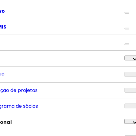
vo
MIS
re
eção de projetos
grama de sócios
ional