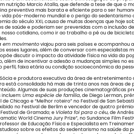
 nutrição Marcio Atalla, que defende a tese de que o 
na preventiva mais barata e eficiente para o ser humano.
de vida pós-moderno mundial e o perigo do sedentarism
emia do século XXI, causa de muitas doenças que hoje s
os de saúde e poderiam ser prevenidas com a inclusão de
osso cotidiano, como ir ao trabalho a pé ou de bicicleta
des.
a em movimento
viajou para seis países e acompanhou a
s esses lugares, além de conversar com especialistas m
opõe discutir o impacto da atividade física na vida da p
, além de incentivar a adesão a mudanças simples no esti
 perfil, faixa etária ou condição socioeconômica da pess
Sócia e produtora executiva da área de entretenimento
ira está consolidada há mais de trinta anos nas áreas de 
nteúdo. Algumas de suas produções cinematográficas p
 incluem:
Uma espécie de família
, de Diego Lerman, prê
al de Chicago e “Melhor roteiro” no Festival de San Sebast
exibido no Festival de Berlim e vencedor de quatro prêmios
 Festival de Gramado; e
Violeta foi para o céu
, de André
amatic World Cinema Jury Prize”, no Sundance Film Festiv
Professor de Educação Física e Especialista em Treiname
tudioso sobre os efeitos do sedentarismo na saúde da po