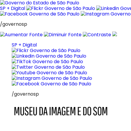
Pular
para
SP + Digital
o
conteúdo
/governosp
SP + Digital
/governosp
MIS
Museu
da
Imagem