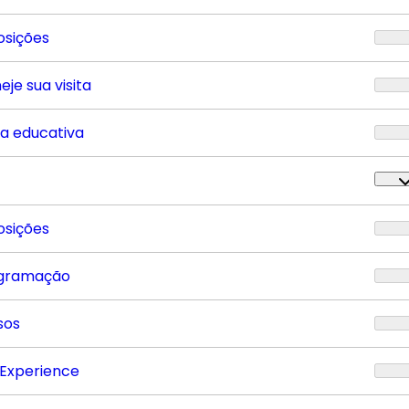
osições
eje sua visita
ta educativa
osições
gramação
sos
 Experience