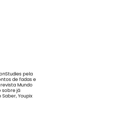
ionStudies pela
contos de fadas e
a revista Mundo
 sobre já
o Saber, Youpix