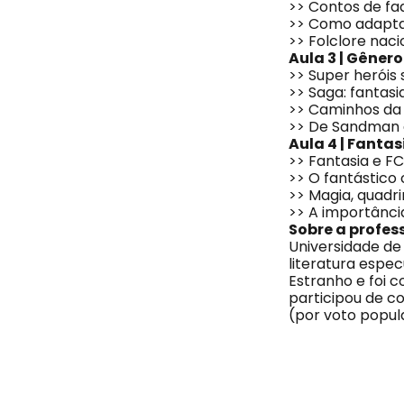
>> Contos de fa
>> Como adaptar
>> Folclore naci
Aula 3 | Gênero
>> Super heróis 
>> Saga: fantasi
>> Caminhos da 
>> De Sandman a
Aula
4 | Fanta
>> Fantasia e F
>> O fantástico
>> Magia, quadri
>> A importânci
Sobre a profes
Universidade de 
literatura espec
Estranho e foi 
participou de co
(por voto popula