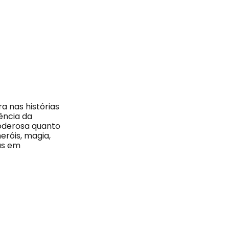
a nas histórias
ência da
oderosa quanto
róis, magia,
ias em