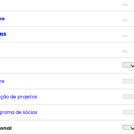
vo
MIS
re
eção de projetos
grama de sócios
ional