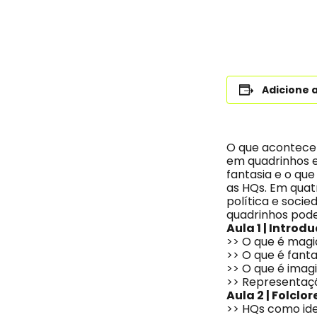
Adicione 
O que acontece 
em quadrinhos 
fantasia e o qu
as HQs. Em quat
política e socie
quadrinhos pode
Aula 1 | Intro
>> O que é magi
>> O que é fanta
>> O que é imag
>> Representaç
Aula 2 | Folclo
>> HQs como id