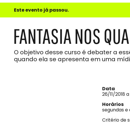
e
Este evento já passou.
do
Som
FANTASIA NOS QU
O objetivo desse curso é debater a es
quando ela se apresenta em uma mídi
Data
26/11/2018 a
Horários
segundas e 
Critério de 