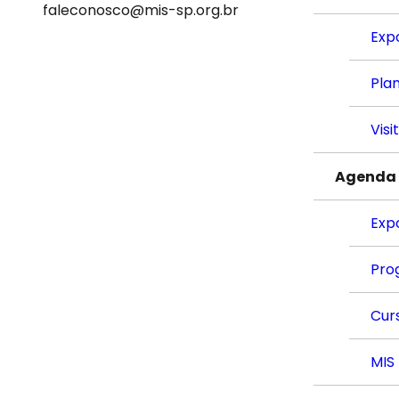
faleconosco@mis-sp.org.br
Exp
Plan
Visi
Agenda
Exp
Pro
Cur
MIS