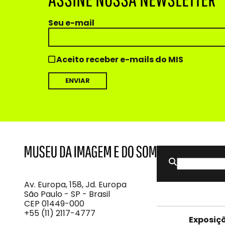
Seu e-mail
Aceito receber e-mails do MIS
Buscar
MIS
Museu
por:
da
Imagem
Av. Europa, 158, Jd. Europa
e
São Paulo - SP - Brasil
do
CEP 01449-000
Som
+55 (11) 2117-4777
Exposiç