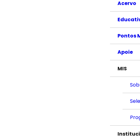
Acervo
Educati
Pontos 
Apoie
MIS
Sob
Sel
Pro
Instituc