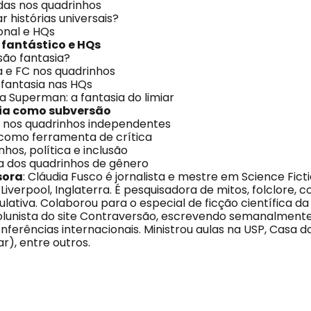
das nos quadrinhos
 histórias universais?
onal e HQs
 fantástico e HQs
são fantasia?
a e FC nos quadrinhos
fantasia nas HQs
 Superman: a fantasia do limiar
sia
como subversão
C nos quadrinhos independentes
 como ferramenta de crítica
nhos, política e inclusão
a dos quadrinhos de gênero
sora
: Cláudia Fusco é jornalista e mestre em Science Fict
Liverpool, Inglaterra. É pesquisadora de mitos, folclore, 
ulativa. Colaborou para o especial de ficção científica d
colunista do site Contraversão, escrevendo semanalmente
nferências internacionais. Ministrou aulas na USP, Casa d
r), entre outros.