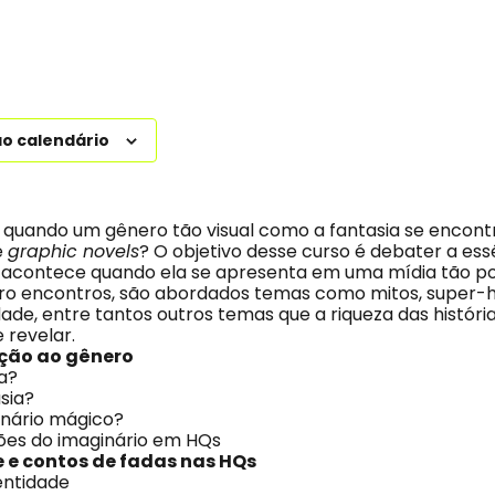
ao calendário
quando um gênero tão visual como a fantasia se encontr
e
graphic novels
? O objetivo desse curso é debater a ess
e acontece quando ela se apresenta em uma mídia tão p
ro encontros, são abordados temas como mitos, super-he
dade, entre tantos outros temas que a riqueza das histór
 revelar.
dução ao gênero
a?
sia?
inário mágico?
ões do imaginário em HQs
re e contos de fadas nas HQs
entidade