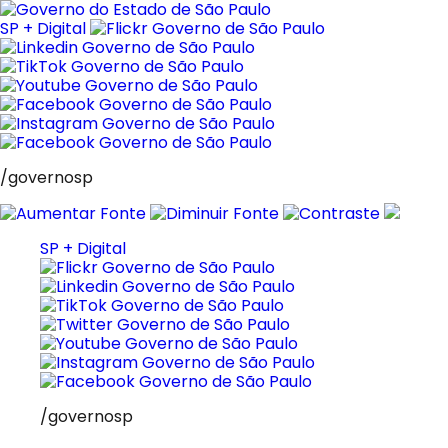
Pular
para
SP + Digital
o
conteúdo
/governosp
SP + Digital
/governosp