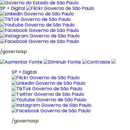
Pular
para
SP + Digital
o
conteúdo
/governosp
SP + Digital
/governosp