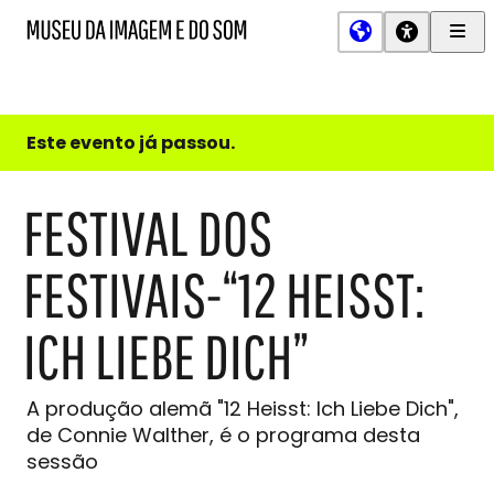
Men
MIS
Museu
Prin
da
Imagem
e
do
Este evento já passou.
Som
FESTIVAL DOS
FESTIVAIS-“12 HEISST:
ICH LIEBE DICH”
A produção alemã "12 Heisst: Ich Liebe Dich",
de Connie Walther, é o programa desta
sessão