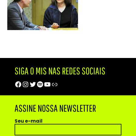
SIGA O MIS NAS REDES SOCIAIS
Facebook
Instagram
Twitter
Spotify
Youtube
Trip Advisor
ASSINE NOSSA NEWSLETTER
Seu e-mail