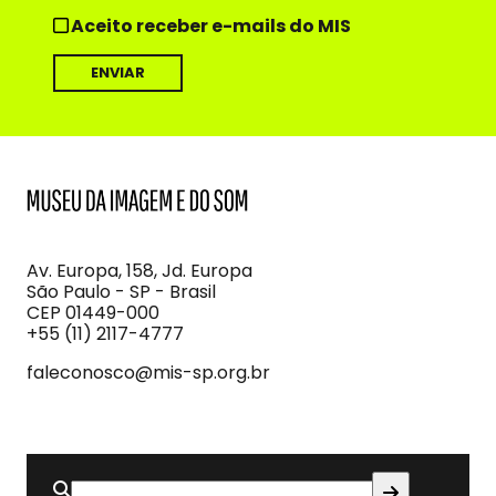
Aceito receber e-mails do MIS
MIS
Museu
da
Imagem
Av. Europa, 158, Jd. Europa
e
São Paulo - SP - Brasil
do
CEP 01449-000
Som
+55 (11) 2117-4777
faleconosco@mis-sp.org.br
Buscar