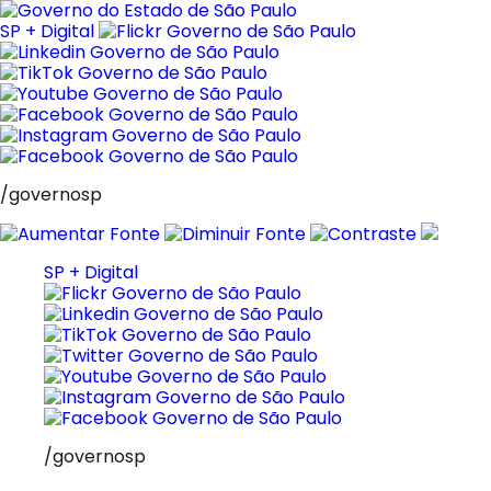
Pular
para
SP + Digital
o
conteúdo
/governosp
SP + Digital
/governosp