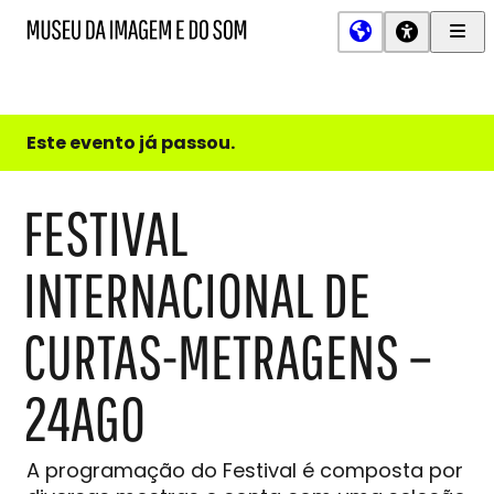
Men
MIS
Museu
Prin
da
Imagem
e
do
Este evento já passou.
Som
FESTIVAL
INTERNACIONAL DE
CURTAS-METRAGENS –
24AGO
A programação do Festival é composta por