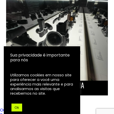
Sua privacidade é importante
para nós
Utilizamos cookies em nosso site
para oferecer a você uma
LINHA DO TEMPO DA FOTOGRAFIA
experiência mais relevante e para
analisarmos as visitas que
EXPOSIÇÃO
recebemos no site.
Ok
Ouvidoria