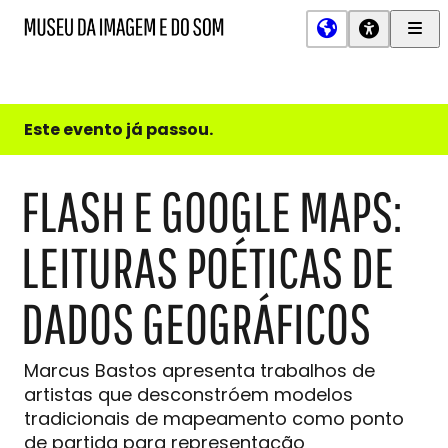
Men
MIS
Museu
Prin
da
Imagem
e
do
Este evento já passou.
Som
FLASH E GOOGLE MAPS:
LEITURAS POÉTICAS DE
DADOS GEOGRÁFICOS
Marcus Bastos apresenta trabalhos de
artistas que desconstróem modelos
tradicionais de mapeamento como ponto
de partida para representação