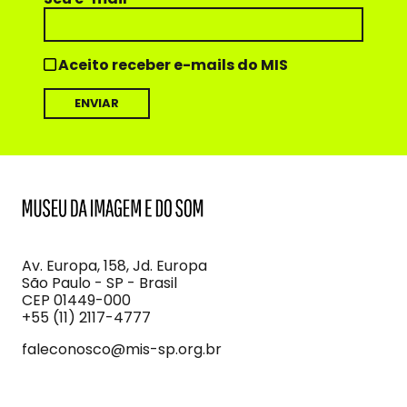
Aceito receber e-mails do MIS
MIS
Museu
da
Imagem
Av. Europa, 158, Jd. Europa
e
São Paulo - SP - Brasil
do
CEP 01449-000
Som
+55 (11) 2117-4777
faleconosco@mis-sp.org.br