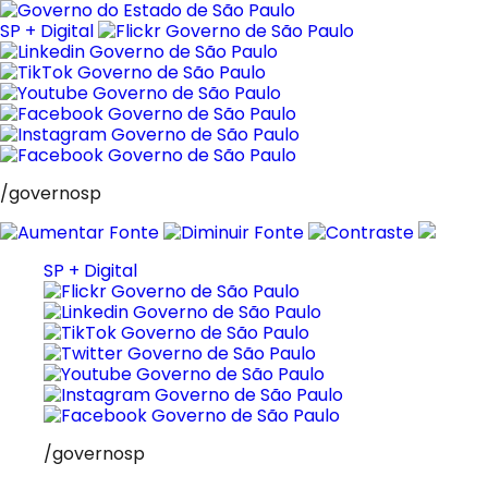
Pular
para
SP + Digital
o
conteúdo
/governosp
SP + Digital
/governosp