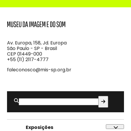
MIS
Museu
da
Imagem
Av. Europa, 158, Jd. Europa
e
São Paulo - SP - Brasil
do
CEP 01449-000
Som
+55 (11) 2117-4777
faleconosco@mis-sp.org.br
Buscar
por:
Exposições