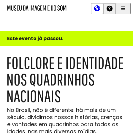
Men
MIS
Museu
Prin
da
Imagem
e
do
Este evento já passou.
Som
FOLCLORE E IDENTIDADE
NOS QUADRINHOS
NACIONAIS
No Brasil, não é diferente: há mais de um
século, dividimos nossas histórias, crenças
e vontades em quadrinhos para todas as
idades, nas mais diversas mídias.