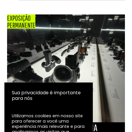
EXPOSIÇÃO
PERMANENTE
Sua privacidade é importante
para nós
Utilizamos cookies em nosso site
para oferecer a você uma
LINHA DO TEMPO DA FOTOGRAFIA
experiência mais relevante e para
analisarmos as visitas que