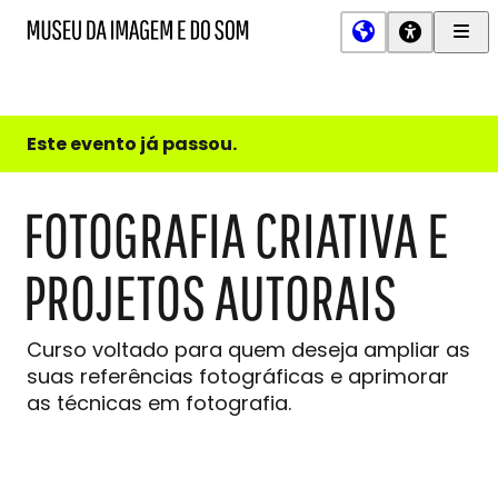
Men
MIS
Museu
Prin
da
Imagem
e
do
Este evento já passou.
Som
FOTOGRAFIA CRIATIVA E
PROJETOS AUTORAIS
Curso voltado para quem deseja ampliar as
suas referências fotográficas e aprimorar
as técnicas em fotografia.