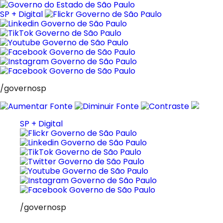
Pular
para
SP + Digital
o
conteúdo
/governosp
SP + Digital
/governosp