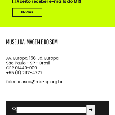
Aceito receber e-mails do MIS
MIS
Museu
da
Imagem
Av. Europa, 158, Jd. Europa
e
São Paulo - SP - Brasil
do
CEP 01449-000
Som
+55 (11) 2117-4777
faleconosco@mis-sp.org.br
Buscar
por: