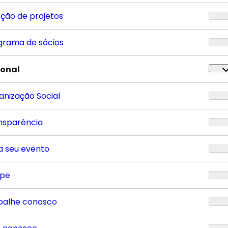
eção de projetos
grama de sócios
ional
anização Social
nsparência
a seu evento
ipe
balhe conosco