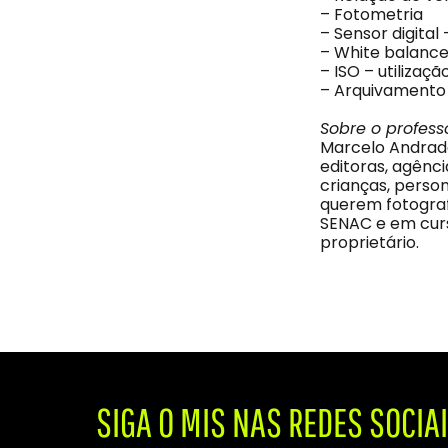
– Fotometria
– Sensor digital 
– White balance
– ISO – utilizaçã
– Arquivamento
Sobre o profess
Marcelo Andrade
editoras, agênci
crianças, person
querem fotograf
SENAC e em curs
proprietário.
SIGA O MIS NAS REDES SOCIA