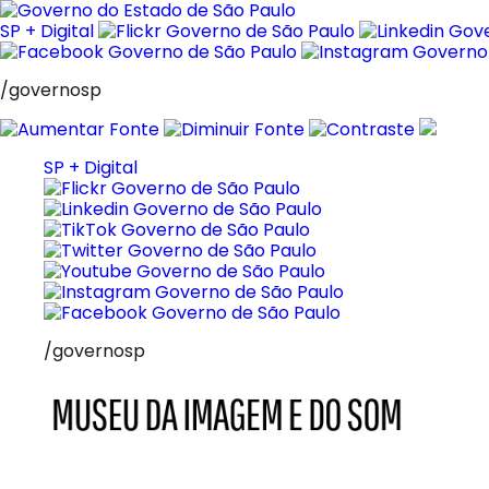
Pular
para
SP + Digital
o
conteúdo
/governosp
SP + Digital
/governosp
MIS
Museu
da
Imagem