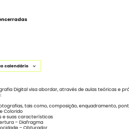
 encerradas
ao calendário
rafia Digital visa abordar, através de aulas teóricas e prá
:
fotografias, tais como, composição, enquadramento, ponto
e Colorido
s e suas características
ertura – Diafragma
locidade – Obturador