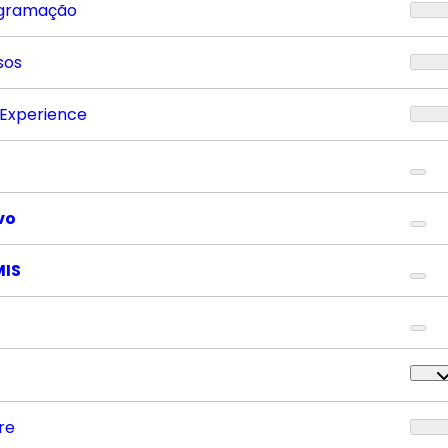
gramação
sos
 Experience
vo
MIS
re