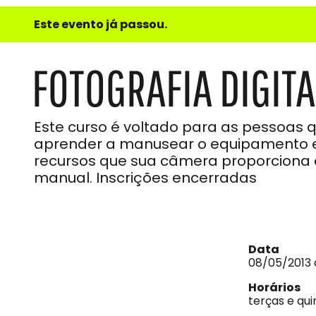
e
Este evento já passou.
do
Som
FOTOGRAFIA DIGIT
Este curso é voltado para as pessoas
aprender a manusear o equipamento e 
recursos que sua câmera proporcion
manual. Inscrições encerradas
Data
08/05/2013 
Horários
terças e qui