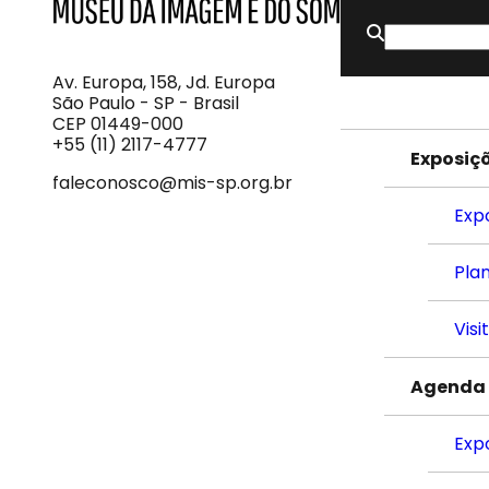
Buscar
MIS
Museu
por:
da
Imagem
Av. Europa, 158, Jd. Europa
e
São Paulo - SP - Brasil
do
CEP 01449-000
Som
+55 (11) 2117-4777
Exposiç
faleconosco@mis-sp.org.br
Exp
Plan
Visi
Agenda
Exp