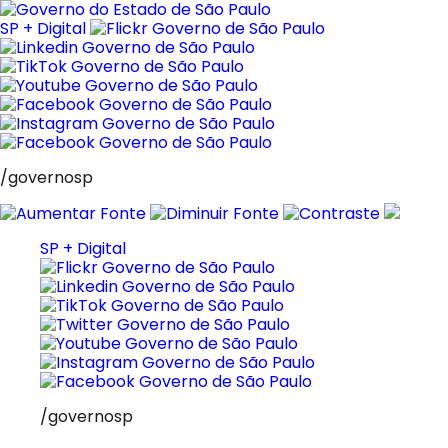
Pular
para
SP + Digital
o
conteúdo
/governosp
SP + Digital
/governosp