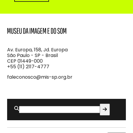
MIS
Museu
da
Imagem
Av. Europa, 158, Jd. Europa
e
São Paulo - SP - Brasil
do
CEP 01449-000
Som
+55 (11) 2117-4777
faleconosco@mis-sp.org.br
Buscar
por: