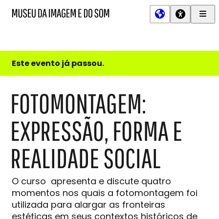
Men
MIS
Museu
Prin
da
Imagem
e
do
Este evento já passou.
Som
FOTOMONTAGEM:
EXPRESSÃO, FORMA E
REALIDADE SOCIAL
O curso apresenta e discute quatro
momentos nos quais a fotomontagem foi
utilizada para alargar as fronteiras
estéticas em seus contextos históricos de