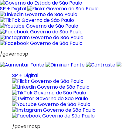
Pular
para
SP + Digital
o
conteúdo
/governosp
SP + Digital
/governosp