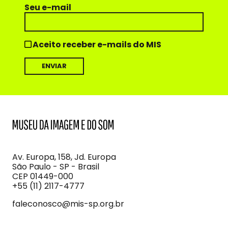
Seu e-mail
Aceito receber e-mails do MIS
MIS
Museu
da
Imagem
Av. Europa, 158, Jd. Europa
e
São Paulo - SP - Brasil
do
CEP 01449-000
Som
+55 (11) 2117-4777
faleconosco@mis-sp.org.br