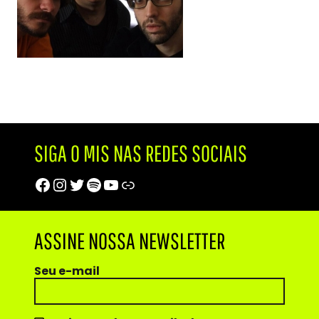
SIGA O MIS NAS REDES SOCIAIS
Facebook
Instagram
Twitter
Spotify
Youtube
Trip Advisor
ASSINE NOSSA NEWSLETTER
Seu e-mail