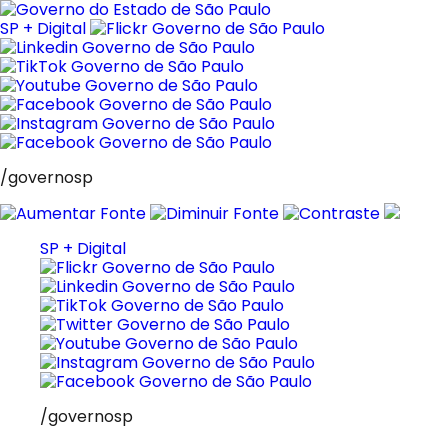
Pular
para
SP + Digital
o
conteúdo
/governosp
SP + Digital
/governosp