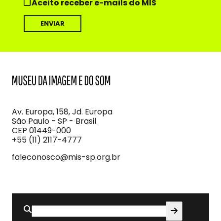
Aceito receber e-mails do MIS
MIS
Museu
da
Imagem
Av. Europa, 158, Jd. Europa
e
São Paulo - SP - Brasil
do
CEP 01449-000
Som
+55 (11) 2117-4777
faleconosco@mis-sp.org.br
Buscar
por: