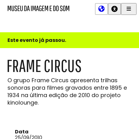
Men
MIS
Museu
Prin
da
Imagem
e
do
Este evento já passou.
Som
FRAME CIRCUS
O grupo Frame Circus apresenta trilhas
sonoras para filmes gravados entre 1895 e
1934 na última edição de 2010 do projeto
kinolounge.
Data
25/09/2010