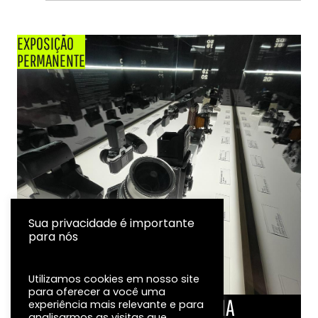
EXPOSIÇÃO
PERMANENTE
Sua privacidade é importante
para nós
Utilizamos cookies em nosso site
para oferecer a você uma
LINHA DO TEMPO DA FOTOGRAFIA
experiência mais relevante e para
analisarmos as visitas que