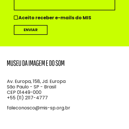
Aceito receber e-mails do MIS
MIS
Museu
da
Imagem
Av. Europa, 158, Jd. Europa
e
São Paulo - SP - Brasil
do
CEP 01449-000
Som
+55 (11) 2117-4777
faleconosco@mis-sp.org.br