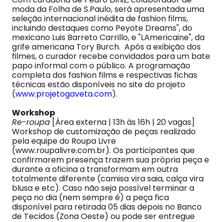
moda da Folha de S.Paulo, será apresentada uma
seleção internacional inédita de fashion films,
incluindo destaques como Peyote Dreams", do
mexicano Luis Barreto Carrillo, e "LAmericaine", da
grife americana Tory Burch. Após a exibição dos
filmes, o curador recebe convidados para um bate
papo informal com o público. A programação
completa dos fashion films e respectivas fichas
técnicas estão disponíveis no site do projeto
(
www.projetogaveta.com
).
Workshop
Re-roupa
[Área externa | 13h às 16h | 20 vagas]
Workshop de customização de peças realizado
pela equipe do Roupa Livre
(www.roupalivre.com.br). Os participantes que
confirmarem presença trazem sua própria peça e
durante a oficina a transformam em outra
totalmente diferente (camisa vira saia, calça vira
blusa e etc). Caso não seja possível terminar a
peça no dia (nem sempre é) a peça fica
disponível para retirada 05 dias depois no Banco
de Tecidos (Zona Oeste) ou pode ser entregue