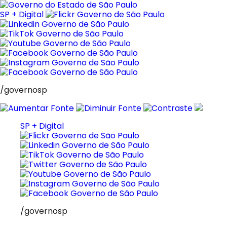
Pular
para
SP + Digital
o
conteúdo
/governosp
SP + Digital
/governosp