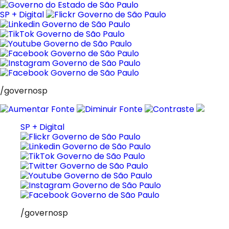
Pular
para
SP + Digital
o
conteúdo
/governosp
SP + Digital
/governosp