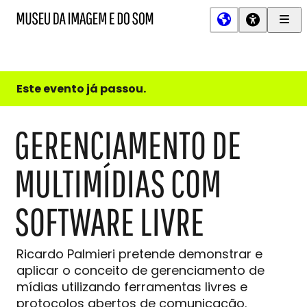
Men
MIS
Museu
Prin
da
Imagem
e
do
Este evento já passou.
Som
GERENCIAMENTO DE
MULTIMÍDIAS COM
SOFTWARE LIVRE
Ricardo Palmieri pretende demonstrar e
aplicar o conceito de gerenciamento de
mídias utilizando ferramentas livres e
protocolos abertos de comunicação.