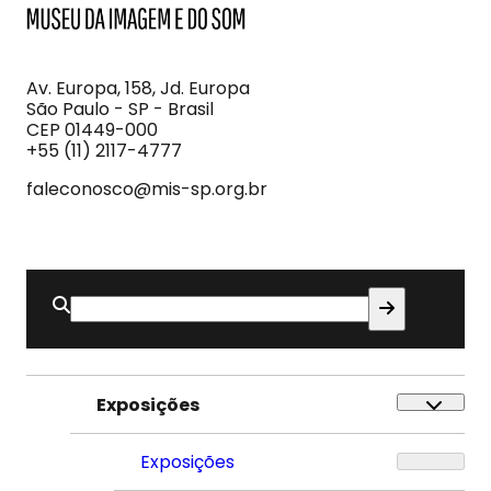
MIS
Museu
da
Imagem
Av. Europa, 158, Jd. Europa
e
São Paulo - SP - Brasil
do
CEP 01449-000
Som
+55 (11) 2117-4777
faleconosco@mis-sp.org.br
Buscar
por:
Exposições
Exposições