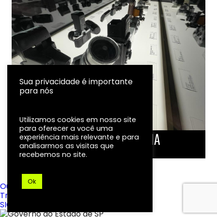
Sua privacidade é importante
para nós
Utilizamos cookies em nosso site
para oferecer a você uma
LINHA DO TEMPO DA FOTOGRAFIA
experiência mais relevante e para
analisarmos as visitas que
EXPOSIÇÃO
recebemos no site.
Ok
Ouvidoria
Transparência
SIC