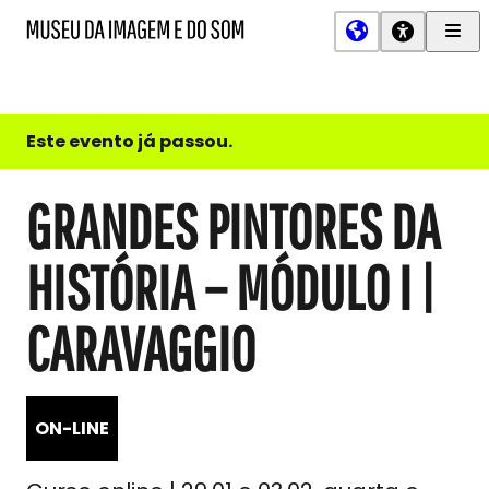
Men
MIS
Museu
Prin
da
Imagem
e
do
Este evento já passou.
Som
GRANDES PINTORES DA
HISTÓRIA – MÓDULO I |
CARAVAGGIO
ON-LINE