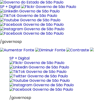
Pular
para
SP + Digital
o
conteúdo
/governosp
SP + Digital
/governosp