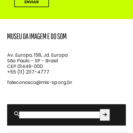
MIS
Museu
da
Imagem
Av. Europa, 158, Jd. Europa
e
São Paulo - SP - Brasil
do
CEP 01449-000
Som
+55 (11) 2117-4777
faleconosco@mis-sp.org.br
Buscar
por: