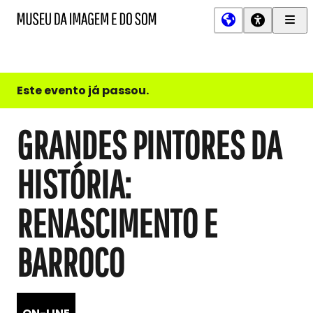
Men
MIS
Museu
Prin
da
Imagem
e
do
Este evento já passou.
Som
GRANDES PINTORES DA
HISTÓRIA:
RENASCIMENTO E
BARROCO