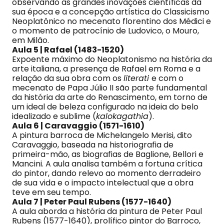
observando as grandes inovações científicas da
sua época e a concepção artística do Classicismo
Neoplatônico no mecenato florentino dos Médici e
o momento de patrocínio de Ludovico, o Mouro,
em Milão.
Aula 5 | Rafael (1483-1520)
Expoente máximo do Neoplatonismo na história da
arte italiana, a presença de Rafael em Roma e a
relação da sua obra com os
literati
e com o
mecenato de Papa Júlio II são parte fundamental
da história da arte do Renascimento, em torno de
um ideal de beleza configurado na ideia do belo
idealizado e sublime (
kalokagathia
).
Aula 6 | Caravaggio (1571-1610)
A pintura barroca de Michelangelo Merisi, dito
Caravaggio, baseada na historiografia de
primeira-mão, as biografias de Baglione, Bellori e
Mancini. A aula analisa também a fortuna crítica
do pintor, dando relevo ao momento derradeiro
de sua vida e o impacto intelectual que a obra
teve em seu tempo.
Aula 7 | Peter Paul Rubens (1577-1640)
A aula aborda a história da pintura de Peter Paul
Rubens (1577-1640), prolífico pintor do Barroco,