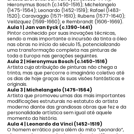
Hieronymus Bosch (c.1450-1516); Michelangelo
(1475-1564); Leonardo (1452-1519); Rafael (1483-
1520); Caravaggio (1571-1610); Rubens (1577-1640);
Velázquez (1599-1660); e Rembrandt (1606-1669).
Aula 1 | Jan van Eyck (c.1390-1441)
Pintor conhecido por suas inovações técnicas,
sendo a mais importante a incursão da tinta a óleo
nas obras no início do século 15, potencializando
uma transformação completa nas pinturas de
toda a Europa nas gerações seguintes.
Aula 2 | Hieronymus Bosch (c.1450-1516)
Artista cuja atribuição de pinturas não chega a
trinta, mas que percorre o imaginário coletivo até
os dias de hoje graças às suas visões fantásticas e
originais.
Aula 3 | Michelangelo (1475-1564)
Artista que promoveu umas das mais importantes
modificações estruturais no estatuto do artista
moderno diante das grandiosas obras que fez e da
personalidade artística sem igual até aquele
momento da história.
Aula 4 | Leonardo da Vinci (1452-1519)
O homem errático para além do mito “Leonardo”,