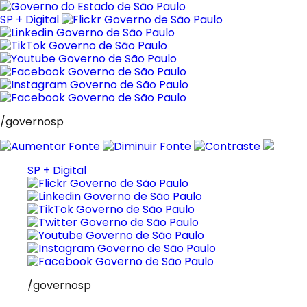
Pular
para
SP + Digital
o
conteúdo
/governosp
SP + Digital
/governosp