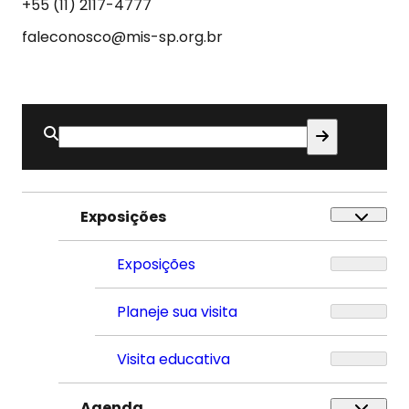
Som
+55 (11) 2117-4777
faleconosco@mis-sp.org.br
Buscar
por:
Exposições
Exposições
Planeje sua visita
Visita educativa
Agenda