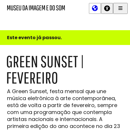
Men
MIS
Museu
Prin
da
Imagem
e
do
Este evento já passou.
Som
GREEN SUNSET |
FEVEREIRO
A Green Sunset, festa mensal que une
música eletrônica à arte contemporânea,
está de volta a partir de fevereiro, sempre
com uma programação que contempla
artistas nacionais e internacionais. A
primeira edição do ano acontece no dia 23