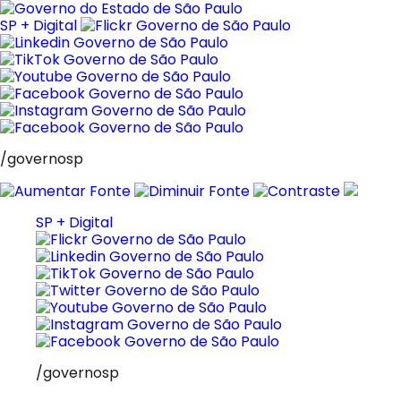
Pular
para
SP + Digital
o
conteúdo
/governosp
SP + Digital
/governosp