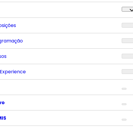
osições
gramação
sos
 Experience
vo
MIS