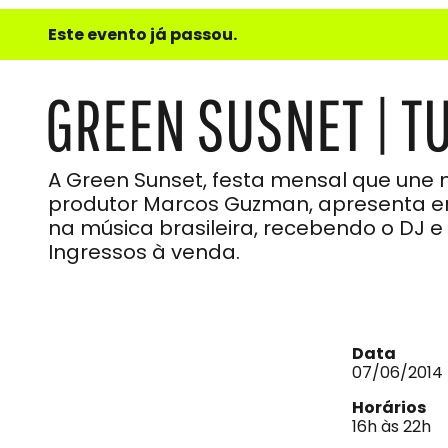
e
Este evento já passou.
do
Som
GREEN SUSNET | T
A Green Sunset, festa mensal que une 
produtor Marcos Guzman, apresenta e
na música brasileira, recebendo o DJ e
Ingressos à venda.
Data
07/06/2014
Horários
16h às 22h