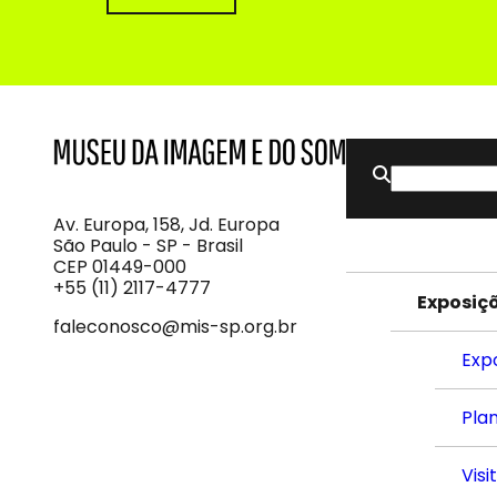
Buscar
MIS
Museu
por:
da
Imagem
Av. Europa, 158, Jd. Europa
e
São Paulo - SP - Brasil
do
CEP 01449-000
Som
+55 (11) 2117-4777
Exposiç
faleconosco@mis-sp.org.br
Exp
Plan
Visi