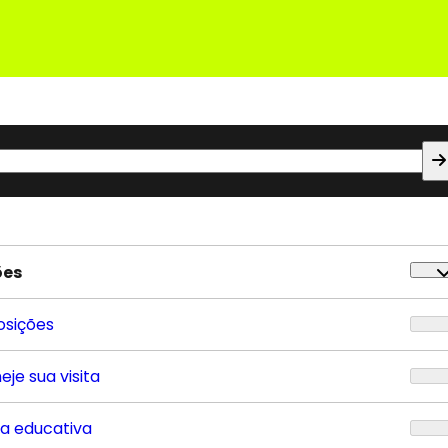
ões
osições
eje sua visita
ta educativa