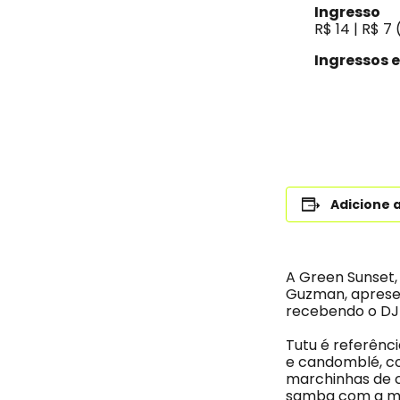
Ingresso
R$ 14 | R$ 7 
Ingressos 
Adicione 
A Green Sunset,
Guzman, apresen
recebendo o DJ 
Tutu é referênc
e candomblé, com
marchinhas de c
samba com a mú