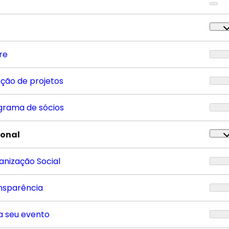
re
eção de projetos
grama de sócios
ional
anização Social
nsparência
a seu evento