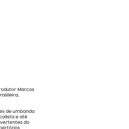
produtor Marcos
sileira,
ades de umbanda
alista e até
 vertentes do
pertórios