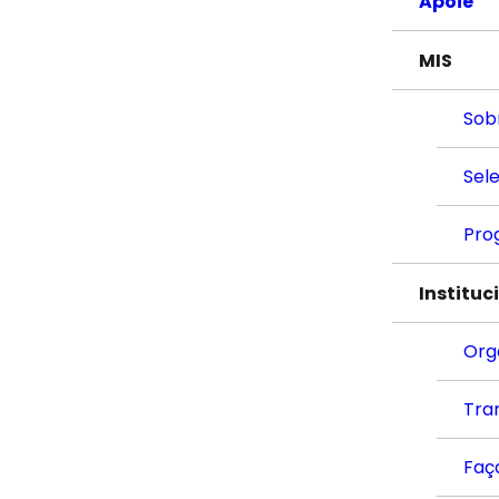
Apoie
MIS
Sob
Sel
Pro
Instituc
Org
Tra
Faç