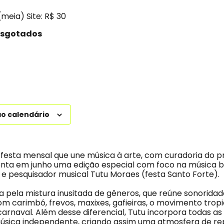
(meia) Site: R$ 30
esgotados
ao calendário
 festa mensal que une música à arte, com curadoria do 
ta em junho uma edição especial com foco na música bra
e pesquisador musical Tutu Moraes (festa Santo Forte).
ia pela mistura inusitada de gêneros, que reúne sonorid
 carimbó, frevos, maxixes, gafieiras, o movimento tropic
arnaval. Além desse diferencial, Tutu incorpora todas as
sica independente, criando assim uma atmosfera de re