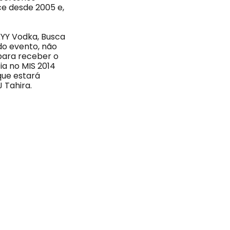
ece desde 2005 e,
KYY Vodka, Busca
 do evento, não
 para receber o
ia no MIS 2014
que estará
 Tahira.