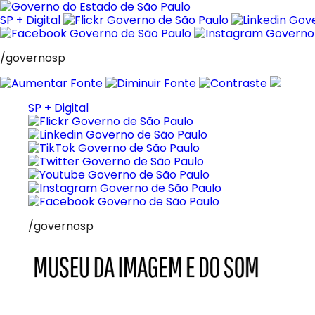
Pular
para
SP + Digital
o
conteúdo
/governosp
SP + Digital
/governosp
MIS
Museu
da
Imagem