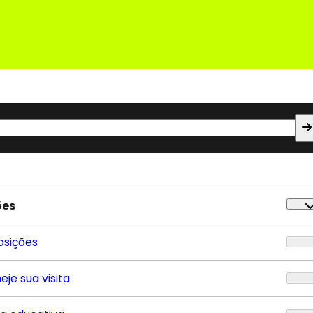
ões
osições
eje sua visita