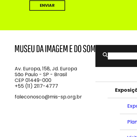
Buscar
MIS
Museu
por:
da
Imagem
Av. Europa, 158, Jd. Europa
e
São Paulo - SP - Brasil
do
CEP 01449-000
Som
+55 (11) 2117-4777
Exposiç
faleconosco@mis-sp.org.br
Exp
Plan