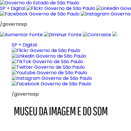
Pular
para
SP + Digital
o
conteúdo
/governosp
SP + Digital
/governosp
MIS
Museu
da
Imagem