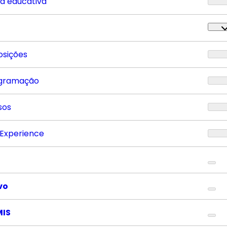
ta educativa
osições
gramação
sos
 Experience
vo
MIS