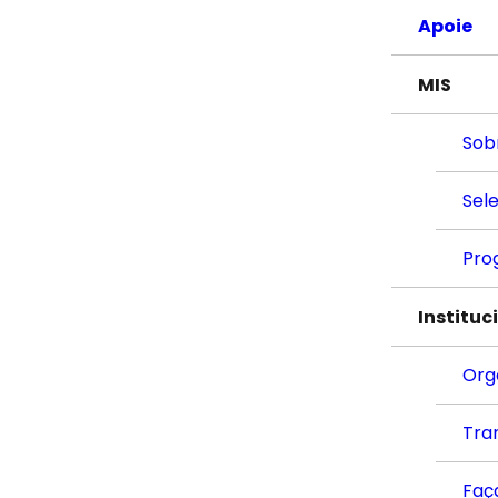
Apoie
MIS
Sob
Sel
Pro
Instituc
Org
Tra
Faç