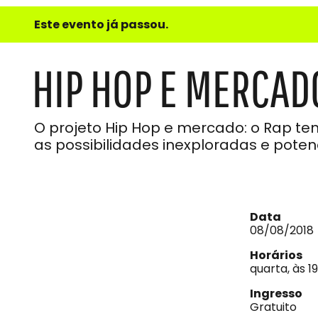
e
Este evento já passou.
do
Som
HIP HOP E MERCADO
O projeto Hip Hop e mercado: o Rap te
as possibilidades inexploradas e poten
Data
08/08/2018
Horários
quarta, às 1
Ingresso
Gratuito