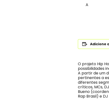
A
Adicione 
O projeto Hip H
possibilidades i
A partir de um 
pertinentes a e
diferentes segm
críticos, MCs, 
Bueno (coordena
Rap Brasil) e DJ 