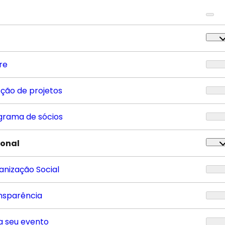
re
eção de projetos
grama de sócios
ional
anização Social
nsparência
a seu evento