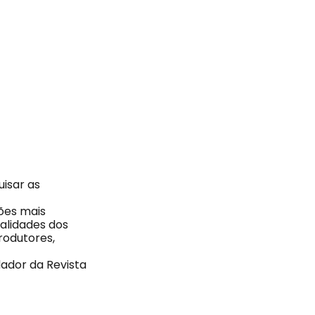
isar as
ões mais
alidades dos
rodutores,
ador da Revista