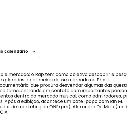
ao calendário
op e mercado: o Rap tem como objetivo descobrir e pesqu
nexploradas e potenciais desse mercado no Brasil.
documentário, que procura desvendar algumas das quest
sse tema, entrando em contato com importantes person
entos dentro do mercado musical, como admiradores, p
DJs. Após a exibição, acontece um bate-papo com Ian M.
dor de marketing da ONErpm), Alexandre De Maio (fund
CIA.