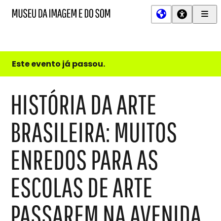
Men
MIS
Museu
Prin
da
Imagem
e
do
Este evento já passou.
Som
HISTÓRIA DA ARTE
BRASILEIRA: MUITOS
ENREDOS PARA AS
ESCOLAS DE ARTE
PASSAREM NA AVENIDA