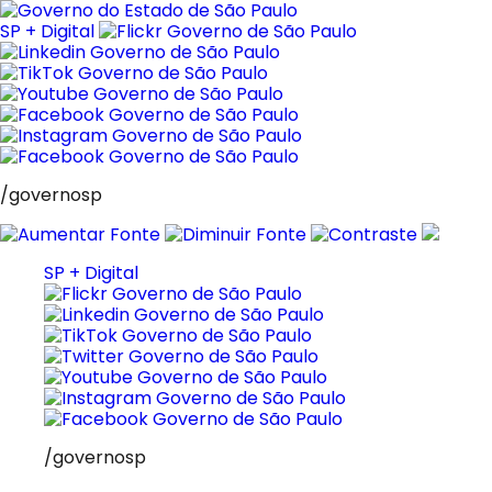
Pular
para
SP + Digital
o
conteúdo
/governosp
SP + Digital
/governosp