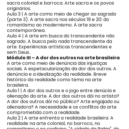
sacra colonial e barroca. Arte sacra e os povos
originários.
Aula 3 | A arte como meio de chegar ao sagrado
(parte 3). A arte sacra nos séculos 19 e 20: do
romantismo ao modernismo. A arte sacra
contemporânea.
Aula 4 | A arte em busca do transcendente não
sagrado. A busca pelo nada transcendente da
arte. Experiências artísticas transcendentes e
sem Deus.
Módulo III – A dor dos outros na arte brasileira
A arte como meio de denúncia das injustiças
sociais. A espetacularização da dor dos outros. A
denúncia e a idealização da realidade. Breve
histórico da realidade como tema na arte
brasileira.
Aula 1 | A dor dos outros e o jogo entre denúcia e
alienação da arte. A dor dos outros dói no artista?
A dor dos outros dói no público? Arte engajada ou
alienadora? A necessidade e os conflitos da arte
comprometida com a realidade.
Aula 2 | A arte enfrenta a realidade brasileira. A
realidade na arte colonial, no barroco, no
romantismo e no realismo. "A cidade da Bahia", de