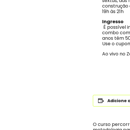
sextas, das 
construção d
19h às 21h
Ingresso
É possível 
combo com d
anos têm 50
Use o cupo
Ao vivo no 
Adicione 
O curso percorr
metodologia pau