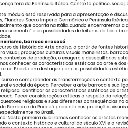
ença fora da Península Itálica. Contexto político, social, 
este módulo está reservada para a apresentação e discus
os, Flandres, Sacro Império Germânico e Península Ibéri
scimento que ocorria na Itália, quando encerraremos a 
enascimento” e as possibilidades de leituras de tais obra
dade.
neirismo, barroco e rococó
urso de História da Arte analisa, a partir de fontes histor
ra visual, produções culturais visuais maneiristas, barroc
 contextos de produção, o exagero e desequilíbrios esté
os conhecer as características estéticas da arte e dos a
a e no Brasil, com destaque para as possibilidades estéti
l.
e curso é compreender as transformações e contexto polí
ural e social da época. Perceber a arte barroca e sua li
eligiosa. Identificar as características estéticas de artis
cocó. Tecer considerações críticas a respeito da relação
uestões religiosas e suas diferentes consequências na ar
 do Barroco e do Rococó presente nas produções visuais
especialmente no Brasil.
smo. Nesta primeira aula iremos conhecer os artistas mane
o o contexto histórico e cultural do século XVI e a revis