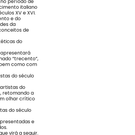
 no período de
imento italiano
culos XV e XVI.
ento e do
ades da
 conceitos de
téticas do
, apresentará
nado “trecento”,
s, bem como com
istas do século
artistas do
as, retomando a
m olhar crítico
stas do século
 apresentadas e
dos.
e virá a seguir.