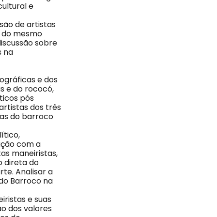
cultural e
são de artistas
ca do mesmo
discussão sobre
s na
iográficas e dos
as e do rococó,
ticos pós
rtistas dos três
cas do barroco
tico,
gação com a
tas maneiristas,
 direta do
te. Analisar a
 do Barroco na
iristas e suas
ão dos valores