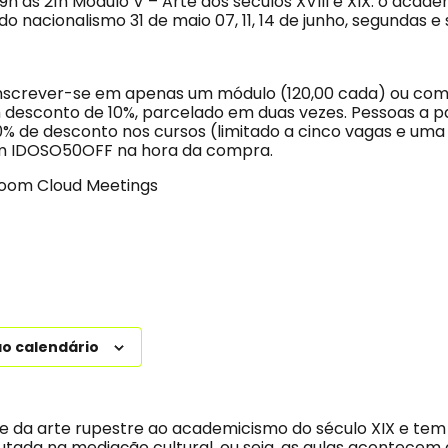
19h às 21h Módulo V – Arte dos séculos XVIII e XIX: o acad
o nacionalismo 31 de maio 07, 11, 14 de junho, segundas e 
inscrever-se em apenas um módulo (120,00 cada) ou com
esconto de 10%, parcelado em duas vezes. Pessoas a pa
% de desconto nos cursos (limitado a cinco vagas e uma
m IDOSO50OFF na hora da compra.
Zoom Cloud Meetings
ao calendário
e da arte rupestre ao academicismo do século XIX e tem
tada na mediação cultural, ou seja, as aulas acontece