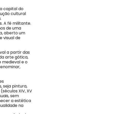
 capital do
ução cultural
a.
 A fé militante.
mos de uma
da, aberto um
 visual de
al a partir das
da arte gótica,
e medieval e o
denominar,
es
, seja pintura,
(séculos XIV, XV
suais, sem
hecer a estética
sualidade na