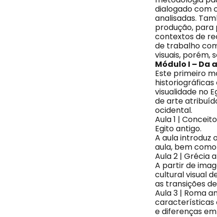
dialogado com o
analisadas. Tam
produção, para 
contextos de re
de trabalho com
visuais, porém, 
Módulo I – Da 
Este primeiro mó
historiográficas
visualidade no E
de arte atribuí
ocidental.
Aula 1 | Conceit
Egito antigo.
A aula introduz 
aula, bem como 
Aula 2 | Grécia 
A partir de ima
cultural visual
as transições de
Aula 3 | Roma a
característica
e diferenças em