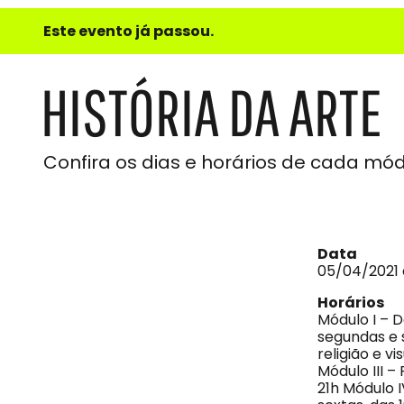
e
Este evento já passou.
do
Som
HISTÓRIA DA ARTE
Confira os dias e horários de cada mód
Data
05/04/2021 
Horários
Módulo I – D
segundas e s
religião e vi
Módulo III –
21h Módulo I