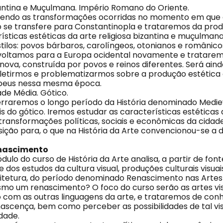
izantina e Muçulmana. Império Romano do Oriente.
zendo as transformações ocorridas no momento em que a
se transfere para Constantinopla e trataremos da prod
rísticas estéticas da arte religiosa bizantina e muçulman
stilos: povos bárbaros, carolíngeos, otonianos e românicos.
 voltamos para a Europa ocidental novamente e tratare
nova, construída por povos e reinos diferentes. Será ain
letirmos e problematizarmos sobre a produção estética e
peus nessa mesma época.
dade Média. Gótico.
erraremos o longo período da História denominado Mediev
s do gótico. Iremos estudar as características estéticas 
ransformações políticas, sociais e econômicas da cidad
sição para, o que na História da Arte convencionou-se a 
enascimento
dulo do curso de História da Arte analisa, a partir de font
e dos estudos da cultura visual, produções culturais visuais
uitetura, do período denominado Renascimento nas Artes 
esmo um renascimento? O foco do curso serão as artes vi
o com as outras linguagens da arte, e trataremos de con
enascença, bem como perceber as possibilidades de tal vi
dade.