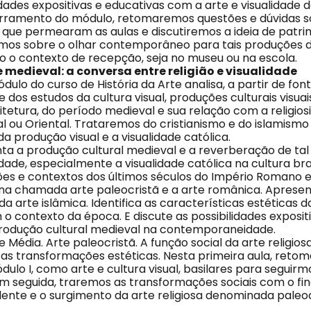
lidades expositivas e educativas com a arte e visualidade 
rramento do módulo, retomaremos questões e dúvidas s
l que permearam as aulas e discutiremos a ideia de patrim
os sobre o olhar contemporâneo para tais produções d
 o contexto de recepção, seja no museu ou na escola.
e medieval: a conversa entre religião e visualidade
ulo do curso de História da Arte analisa, a partir de fon
e dos estudos da cultura visual, produções culturais visuais
itetura, do período medieval e sua relação com a religios
l ou Oriental. Trataremos do cristianismo e do islamism
da produção visual e a visualidade católica.
ta a produção cultural medieval e a reverberação de tal 
de, especialmente a visualidade católica na cultura bras
es e contextos dos últimos séculos do Império Romano e 
na chamada arte paleocristã e a arte românica. Apresen
da arte islâmica. Identifica as características estéticas d
o contexto da época. E discute as possibilidades exposit
rodução cultural medieval na contemporaneidade.
de Média. Arte paleocristã. A função social da arte religios
as transformações estéticas. Nesta primeira aula, reto
ulo I, como arte e cultura visual, basilares para seguirm
Em seguida, traremos as transformações sociais com o fin
nte e o surgimento da arte religiosa denominada paleoc