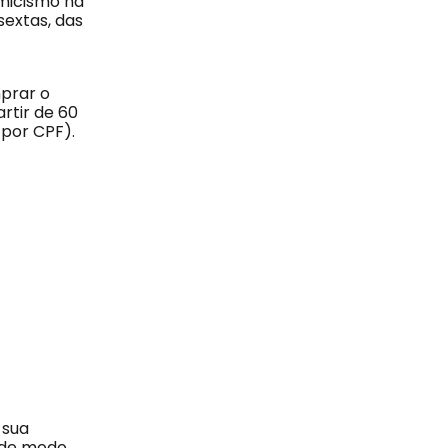
emicismo na
sextas, das
prar o
rtir de 60
 por CPF).
 sua
m de modo