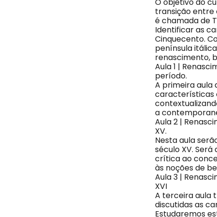
O objetivo do cu
transição entre
é chamada de Tr
Identificar as c
Cinquecento. Co
península itálic
renascimento, b
Aula 1 | Renasci
período.
A primeira aula
características
contextualizan
a contemporane
Aula 2 | Renasci
XV.
Nesta aula serão
século XV. Será 
crítica ao conc
às noções de bel
Aula 3 | Renasci
XVI
A terceira aula
discutidas as ca
Estudaremos esta