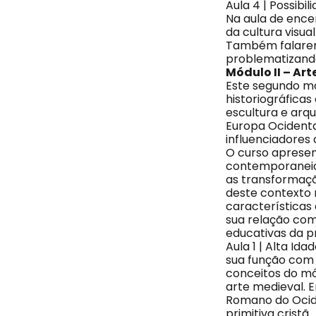
Aula 4 | Possibi
Na aula de ence
da cultura visua
Também falarem
problematizando
Módulo II – Art
Este segundo mód
historiográficas 
escultura e arqu
Europa Ocidenta
influenciadores 
O curso apresen
contemporaneida
as transformaçõ
deste contexto 
características 
sua relação com 
educativas da p
Aula 1 | Alta Ida
sua função com 
conceitos do mód
arte medieval. 
Romano do Ocide
primitiva cristã.