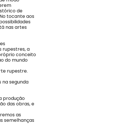
serem
stórico de
 No tocante aos
ossibilidades
tá nas artes
tes
s rupestres, a
próprio conceito
ção do mundo
rte rupestre.
os na segunda
 a produção
ão das obras, e
saremos as
as semelhanças