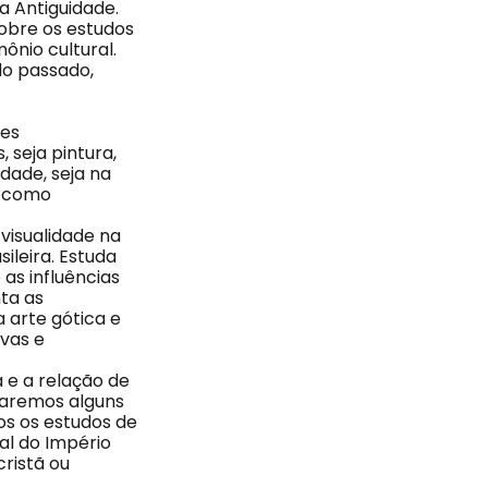
da Antiguidade.
obre os estudos
ônio cultural.
o passado,
tes
, seja pintura,
idade, seja na
o como
visualidade na
ileira. Estuda
as influências
ta as
a arte gótica e
ivas e
a e a relação de
maremos alguns
os os estudos de
al do Império
ristã ou