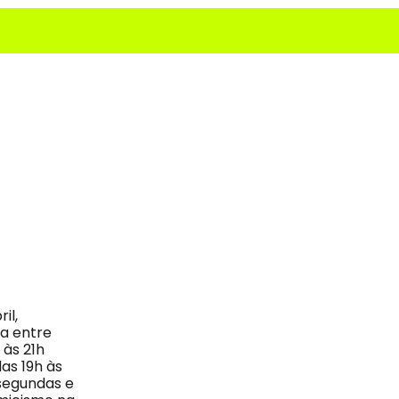
il,
sa entre
 às 21h
das 19h às
 segundas e