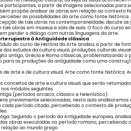
s participantes, a partir de imagens selecionadas para 
bém propõe analisar as obras em relação ao contexto hi
perceber as possibilidades da arte como fonte histórica.
cepção de tais obras na contemporaneidade, discute as p
 tais obras em museus e sala de aula. O foco do curso es
sem perder o diálogo com outras linguagens da arte.
arte rupestre à Antiguidade clássica
dulo do curso de História da Arte analisa, a partir de fon
 e dos estudos da cultura visual, produções culturais visuai
gito antigo, Grécia e Roma clássicas, problematizando o 
do para as produções da antiguidade como uma constru
os de arte e de cultura visual. Arte como fonte histórica. A
os conceitos de arte e cultura visual, que serão retomad
nos módulos seguintes.
antiga (períodos arcaico, clássico e helenístico).
gens previamente selecionadas, nesta aula analisaremos
 de cada período citado, percebendo o contexto de produç
les.
ntiga. Seguindo o período da Antiguidade europeia, anali
s das obras executadas no período romano, percebendo 
 relação ao mundo grego.