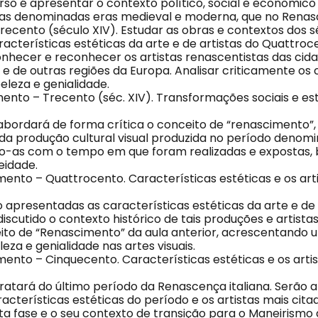
rso é apresentar o contexto político, social e econômico
 as denominadas eras medieval e moderna, que no Renasc
ecento (século XIV). Estudar as obras e contextos dos sé
aracterísticas estéticas da arte e de artistas do Quattroc
nhecer e reconhecer os artistas renascentistas das cid
a e de outras regiões da Europa. Analisar criticamente os
eleza e genialidade.
mento – Trecento (séc. XIV). Transformações sociais e es
 abordará de forma crítica o conceito de “renascimento”
 da produção cultural visual produzida no período denomi
do-as com o tempo em que foram realizadas e exposta
idade.
mento – Quattrocento. Características estéticas e os art
 apresentadas as características estéticas da arte e de 
discutido o contexto histórico de tais produções e artist
eito de “Renascimento” da aula anterior, acrescentando u
eza e genialidade nas artes visuais.
mento – Cinquecento. Características estéticas e os arti
 tratará do último período da Renascença italiana. Serão
racterísticas estéticas do período e os artistas mais cita
 fase e o seu contexto de transição para o Maneirismo qu