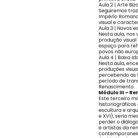
Aula 2 | Arte B
Seguiremos tra
Império Romano 
visual e caracte
Aula 3 | Novos e
Nesta aula, nos
produção visual 
espaço para ref
povos não euro
Aula 4 | Baixa I
Nesta aula, enc
produções visuai
percebendo as t
período de tran
Renascimento.
Módulo III – R
Este terceiro mó
historiográficas 
escultura e arq
e XVI), seria m
perder o diálog
e artistas da r
contemporanei