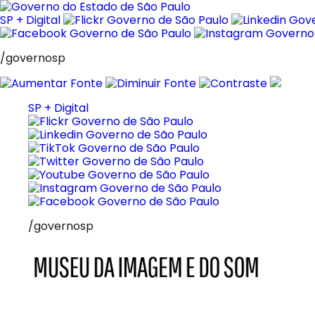
Pular
para
SP + Digital
o
conteúdo
/governosp
SP + Digital
/governosp
MIS
Museu
da
Imagem