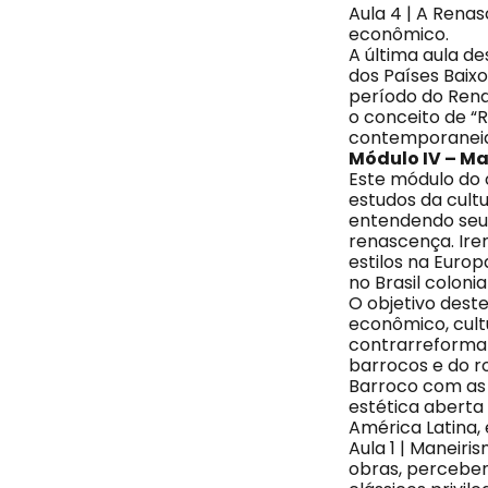
Aula 4 | A Renasc
econômico.
A última aula d
dos Países Baix
período do Rena
o conceito de “R
contemporanei
Módulo IV – Ma
Este módulo do c
estudos da cultu
entendendo seus
renascença. Irem
estilos na Europ
no Brasil colonia
O objetivo dest
econômico, cult
contrarreforma r
barrocos e do ro
Barroco com as q
estética aberta
América Latina, 
Aula 1 | Maneiri
obras, percebend