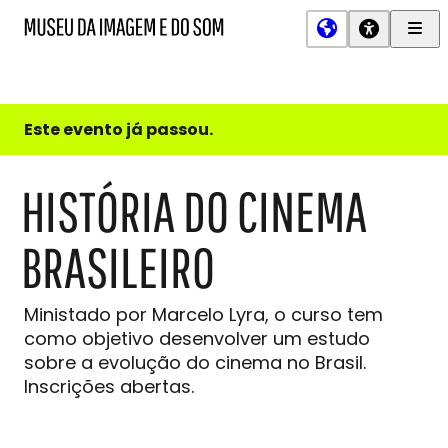
Men
MIS
Museu
Prin
da
Imagem
e
do
Este evento já passou.
Som
HISTÓRIA DO CINEMA
BRASILEIRO
Ministado por Marcelo Lyra, o curso tem
como objetivo desenvolver um estudo
sobre a evolução do cinema no Brasil.
Inscrições abertas.