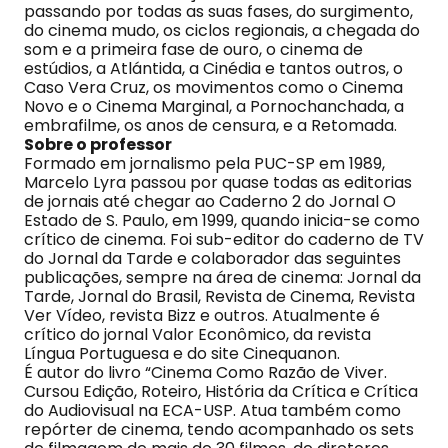
passando por todas as suas fases, do surgimento,
do cinema mudo, os ciclos regionais, a chegada do
som e a primeira fase de ouro, o cinema de
estúdios, a Atlántida, a Cinédia e tantos outros, o
Caso Vera Cruz, os movimentos como o Cinema
Novo e o Cinema Marginal, a Pornochanchada, a
embrafilme, os anos de censura, e a Retomada.
Sobre o professor
Formado em jornalismo pela PUC-SP em 1989,
Marcelo Lyra passou por quase todas as editorias
de jornais até chegar ao Caderno 2 do Jornal O
Estado de S. Paulo, em 1999, quando inicia-se como
crítico de cinema. Foi sub-editor do caderno de TV
do Jornal da Tarde e colaborador das seguintes
publicações, sempre na área de cinema: Jornal da
Tarde, Jornal do Brasil, Revista de Cinema, Revista
Ver Vídeo, revista Bizz e outros. Atualmente é
crítico do jornal Valor Econômico, da revista
Língua Portuguesa e do site Cinequanon.
É autor do livro “Cinema Como Razão de Viver.
Cursou Edição, Roteiro, História da Crítica e Crítica
do Audiovisual na ECA-USP. Atua também como
repórter de cinema, tendo acompanhado os sets