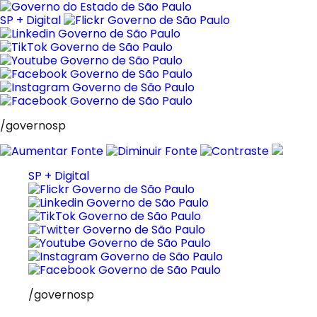
Pular
para
SP + Digital
o
conteúdo
/governosp
SP + Digital
/governosp