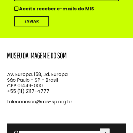
Aceito receber e-mails do MIS
MIS
Museu
da
Imagem
Av. Europa, 158, Jd. Europa
e
São Paulo - SP - Brasil
do
CEP 01449-000
Som
+55 (11) 2117-4777
faleconosco@mis-sp.org.br